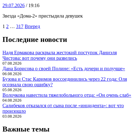
29.07.2026
/ 19:16
Звезда «Дома-2» пристыдила девушек
Навигация
1
2
…
317
Вперед
по
Последние новости
записям
Надя Ермакова раскрыла жестокий поступок Даниэля
Чистова: вот почему они развелись
07.08.2026
Дана Борисова о своей Полине: «Есть дочери и получше»
06.08.2026
Бузова и Стас Каримов воссоединились через 22 года: Оля
осознала свою ошибку?
05.08.2026
Волочкова навестила тяжелобольного отца: «Он очень слаб»
04.08.2026
Салибеков отказался от сына после «инцидента»: вот что
произошло
03.08.2026
Важные темы