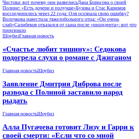
Чистова: вот почему они развелись
Дана Борисова о своей
Полине: «Есть дочери и получше»
Бузова и Стас Каримов
воссоединились через 22 года: Оля осознала свою ошибку?
Волочкова навестила тяжелобольного отца: «Он очень
слаб»
Салибеков отказался от сына после «инцидента»: вот что
произошло
Шоубиз
Главная новость
«Счастье любит тишину»: Седокова
подогрела слухи о романе с Джиганом
Главная новость
Шоубиз
Заявление Дмитрия Диброва после
развода с Полиной заставило народ
рыдать
Главная новость
Шоубиз
Алла Пугачева готовит Лизу и Гарри к
своей смерти: «Если что со мной