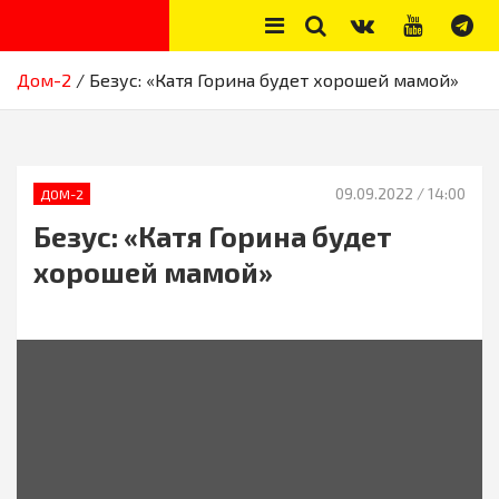
Skip
to
content
Секреты звёзд
Новости, истории звёзд шоу-бизнеса, эксклюзивные фото и
Дом-2
Безус: «Катя Горина будет хорошей мамой»
видео из жизни звёзд
09.09.2022
/ 14:00
ДОМ-2
Безус: «Катя Горина будет
хорошей мамой»