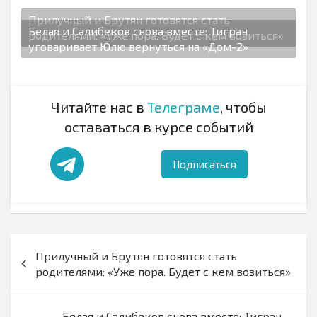
Прилучный и Брутян готовятся стать
Белая и Салибеков снова вместе: Тигран
родителями: «Уже пора. Будет с кем возиться»
уговаривает Юлю вернуться на «Дом-2»
Читайте нас в
Телеграме
, чтобы
оставаться в курсе событий
Подписаться
Навигация
Прилучный и Брутян готовятся стать
по
родителями: «Уже пора. Будет с кем возиться»
записям
Белая и Салибеков снова вместе: Тигран