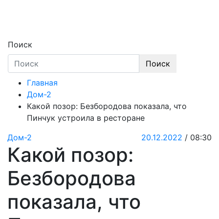
Skip
to
content
Секреты звёзд
Новости, истории звёзд шоу-бизнеса, экс
Поиск
Поиск
Главная
Дом-2
Какой позор: Безбородова показала, что
Пинчук устроила в ресторане
Дом-2
20.12.2022
/ 08:30
Какой позор:
Безбородова
показала, что