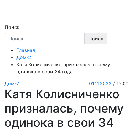
Skip
to
content
Секреты звёзд
Новости, истории звёзд шоу-бизнеса, экс
Поиск
Поиск
Главная
Дом-2
Катя Колисниченко призналась, почему
одинока в свои 34 года
Дом-2
01.11.2022
/ 15:00
Катя Колисниченко
призналась, почему
одинока в свои 34