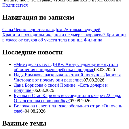
Подписаться
Навигация по записям
Саша Черно вернется на «Дом-2» только ведущей
Хранили в холодильнике, пока не умерла королева? Британцы
в ужасе от слухов об участи тела принца Филиппа
Последние новости
«Мне сделать тест ДНК»: Анну Седокову возмутили
обвинения в подмене ребенка в роддоме
08.08.2026
Надя Ермакова раскрыла жестокий поступок Даниэля
Чистова: вот почему они развелись
07.08.2026
Дана Борисова о своей Полине: «Есть дочери и
получше»
06.08.2026
Бузова и Стас Каримов воссоединились через 22 года:
Оля осознала свою ошибку?
05.08.2026
Волочкова навестила тяжелобольного отца: «Он очень
слаб»
04.08.2026
Важные темы