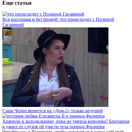
Еще статьи
Вся высохшая и без бровей: что происходит с Полиной
Гагариной
Саша Черно вернется на «Дом-2» только ведущей
Хранили в холодильнике, пока не умерла королева? Британцы
в ужасе от слухов об участи тела принца Филиппа
Читайте нас в
Телеграме
, чтобы оставаться в курсе событий