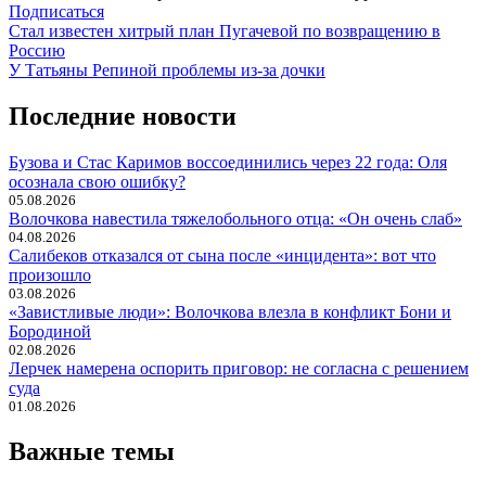
Подписаться
Навигация
Стал известен хитрый план Пугачевой по возвращению в
Россию
по
У Татьяны Репиной проблемы из-за дочки
записям
Последние новости
Бузова и Стас Каримов воссоединились через 22 года: Оля
осознала свою ошибку?
05.08.2026
Волочкова навестила тяжелобольного отца: «Он очень слаб»
04.08.2026
Салибеков отказался от сына после «инцидента»: вот что
произошло
03.08.2026
«Завистливые люди»: Волочкова влезла в конфликт Бони и
Бородиной
02.08.2026
Лерчек намерена оспорить приговор: не согласна с решением
суда
01.08.2026
Важные темы