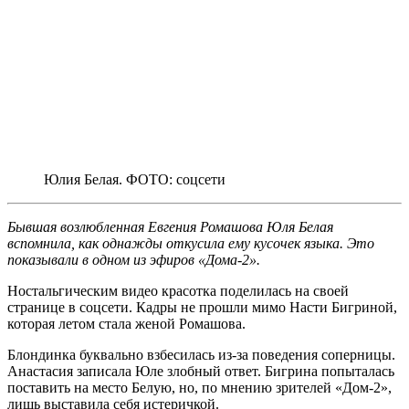
Юлия Белая. ФОТО: соцсети
Бывшая возлюбленная Евгения Ромашова Юля Белая
вспомнила, как однажды откусила ему кусочек языка. Это
показывали в одном из эфиров «Дома-2».
Ностальгическим видео красотка поделилась на своей
странице в соцсети. Кадры не прошли мимо Насти Бигриной,
которая летом стала женой Ромашова.
Блондинка буквально взбесилась из-за поведения соперницы.
Анастасия записала Юле злобный ответ. Бигрина попыталась
поставить на место Белую, но, по мнению зрителей «Дом-2»,
лишь выставила себя истеричкой.