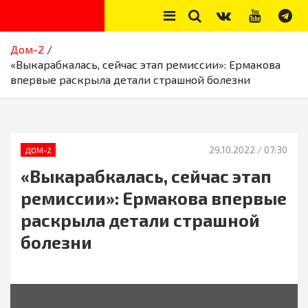
Skip
to
content
Секреты звёзд
Новости, истории звёзд шоу-бизнеса, эксклюзивные фото и
Дом-2
видео из жизни звёзд
«Выкарабкалась, сейчас этап ремиссии»: Ермакова
впервые раскрыла детали страшной болезни
29.10.2022
/ 07:30
ДОМ-2
«Выкарабкалась, сейчас этап
ремиссии»: Ермакова впервые
раскрыла детали страшной
болезни