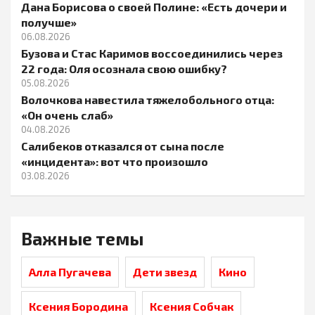
Дана Борисова о своей Полине: «Есть дочери и
получше»
06.08.2026
Бузова и Стас Каримов воссоединились через
22 года: Оля осознала свою ошибку?
05.08.2026
Волочкова навестила тяжелобольного отца:
«Он очень слаб»
04.08.2026
Салибеков отказался от сына после
«инцидента»: вот что произошло
03.08.2026
Важные темы
Алла Пугачева
Дети звезд
Кино
Ксения Бородина
Ксения Собчак