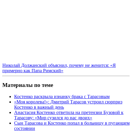
Николай Должанский объяснил, почему не женится: «Я
примерно как Папа Римский»
Материалы по теме
Костенко раскрыла изнанку брака с Тарасовым
«Моя королева!»: Дмитрий Тарасов устроил сюрприз
Костенко в важный день
Анастасия Костенко ответила на претензии Бузовой к
Тарасову: «Мир сузился до нас двоих»
Сын Тарасова и Костенко попал в больницу в пугающем
состоянии