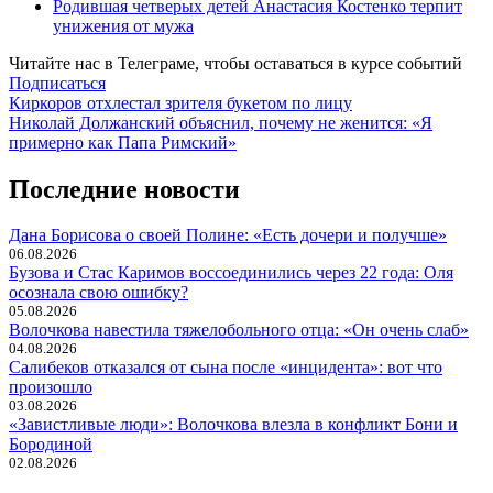
Родившая четверых детей Анастасия Костенко терпит
унижения от мужа
Читайте нас в
Телеграме
, чтобы оставаться в курсе событий
Подписаться
Навигация
Киркоров отхлестал зрителя букетом по лицу
Николай Должанский объяснил, почему не женится: «Я
по
примерно как Папа Римский»
записям
Последние новости
Дана Борисова о своей Полине: «Есть дочери и получше»
06.08.2026
Бузова и Стас Каримов воссоединились через 22 года: Оля
осознала свою ошибку?
05.08.2026
Волочкова навестила тяжелобольного отца: «Он очень слаб»
04.08.2026
Салибеков отказался от сына после «инцидента»: вот что
произошло
03.08.2026
«Завистливые люди»: Волочкова влезла в конфликт Бони и
Бородиной
02.08.2026