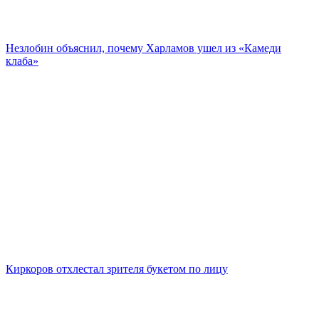
Незлобин объяснил, почему Харламов ушел из «Камеди
клаба»
Киркоров отхлестал зрителя букетом по лицу