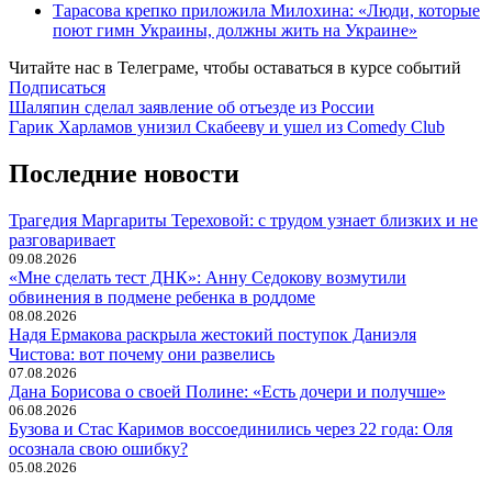
Тарасова крепко приложила Милохина: «Люди, которые
поют гимн Украины, должны жить на Украине»
Читайте нас в
Телеграме
, чтобы оставаться в курсе событий
Подписаться
Навигация
Шаляпин сделал заявление об отъезде из России
Гарик Харламов унизил Скабееву и ушел из Comedy Club
по
записям
Последние новости
Трагедия Маргариты Тереховой: с трудом узнает близких и не
разговаривает
09.08.2026
«Мне сделать тест ДНК»: Анну Седокову возмутили
обвинения в подмене ребенка в роддоме
08.08.2026
Надя Ермакова раскрыла жестокий поступок Даниэля
Чистова: вот почему они развелись
07.08.2026
Дана Борисова о своей Полине: «Есть дочери и получше»
06.08.2026
Бузова и Стас Каримов воссоединились через 22 года: Оля
осознала свою ошибку?
05.08.2026