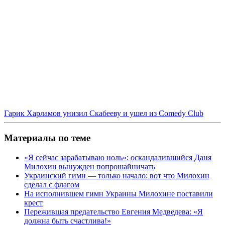
Гарик Харламов унизил Скабееву и ушел из Comedy Club
Материалы по теме
«Я сейчас зарабатываю ноль»: оскандалившийся Даня
Милохин вынужден попрошайничать
Украинский гимн — только начало: вот что Милохин
сделал с флагом
На исполнившем гимн Украины Милохине поставили
крест
Пережившая предательство Евгения Медведева: «Я
должна быть счастлива!»