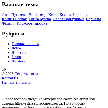
Важные темы
Алла Пугачева
Дети звезд
Кино
Ксения Бородина
Ксения Собчак
Ольга Бузова
Павел Прилучный
Сериалы
Филипп Киркоров
шоубиз
Рубрики
Главная новость
Дом-2
Новости
Ретро
Шоубиз
16+
© 2026
Секреты звёзд
Контакты
Написать письмо
Любое воспроизведение материалов сайта без активной
ссылки https://sstars.ru/ воспрещается. По вопросам
использования фото и видео с сайта: news@sstars.ru