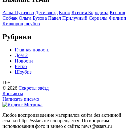
Алла Пугачева
Дети звезд
Кино
Ксения Бородина
Ксения
Собчак
Ольга Бузова
Павел Прилучный
Сериалы
Филипп
Киркоров
шоубиз
Рубрики
Главная новость
Дом-2
Новости
Ретро
Шоубиз
16+
© 2026
Секреты звёзд
Контакты
Написать письмо
Любое воспроизведение материалов сайта без активной
ссылки https://sstars.ru/ воспрещается. По вопросам
использования фото и видео с сайта: news@sstars.ru