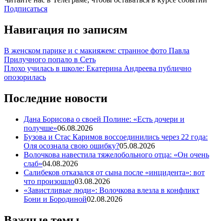
Подписаться
Навигация по записям
В женском парике и с макияжем: странное фото Павла
Прилучного попало в Сеть
Плохо училась в школе: Екатерина Андреева публично
опозорилась
Последние новости
Дана Борисова о своей Полине: «Есть дочери и
получше»
06.08.2026
Бузова и Стас Каримов воссоединились через 22 года:
Оля осознала свою ошибку?
05.08.2026
Волочкова навестила тяжелобольного отца: «Он очень
слаб»
04.08.2026
Салибеков отказался от сына после «инцидента»: вот
что произошло
03.08.2026
«Завистливые люди»: Волочкова влезла в конфликт
Бони и Бородиной
02.08.2026
Важные темы