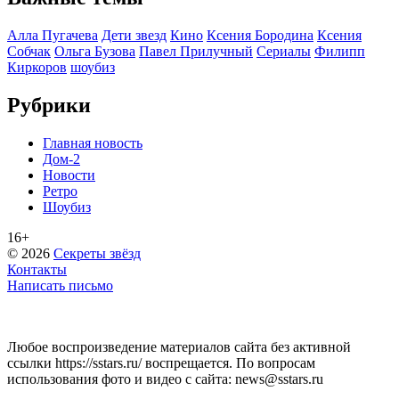
Алла Пугачева
Дети звезд
Кино
Ксения Бородина
Ксения
Собчак
Ольга Бузова
Павел Прилучный
Сериалы
Филипп
Киркоров
шоубиз
Рубрики
Главная новость
Дом-2
Новости
Ретро
Шоубиз
16+
© 2026
Секреты звёзд
Контакты
Написать письмо
Любое воспроизведение материалов сайта без активной
ссылки https://sstars.ru/ воспрещается. По вопросам
использования фото и видео с сайта: news@sstars.ru