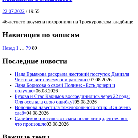
22.07.2022
/ 19:55
46-летнего шоумена похоронили на Троекуровском кладбище
Навигация по записям
Назад
1
…
79
80
Последние новости
Надя Ермакова раскрыла жестокий поступок Даниэля
Чистова: вот почему они развелись
07.08.2026
Дана Борисова о своей Полине: «Есть дочери и
получше»
06.08.2026
Бузова и Стас Каримов воссоединились через 22 года:
Оля осознала свою ошибку?
05.08.2026
Волочкова навестила тяжелобольного отца: «Он очень
слаб»
04.08.2026
Салибеков отказался от сына после «инцидента»: вот
что произошло
03.08.2026
Важные темы