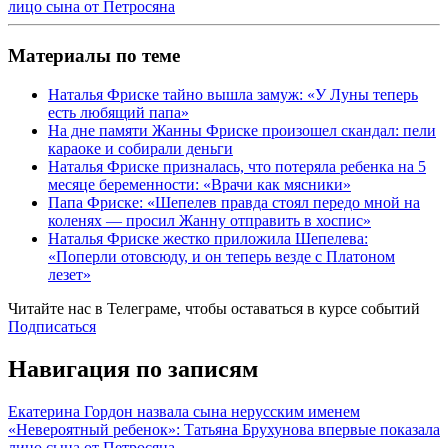
лицо сына от Петросяна
Материалы по теме
Наталья Фриске тайно вышла замуж: «У Луны теперь
есть любящий папа»
На дне памяти Жанны Фриске произошел скандал: пели
караоке и собирали деньги
Наталья Фриске призналась, что потеряла ребенка на 5
месяце беременности: «Врачи как мясники»
Папа Фриске: «Шепелев правда стоял передо мной на
коленях — просил Жанну отправить в хоспис»
Наталья Фриске жестко приложила Шепелева:
«Поперли отовсюду, и он теперь везде с Платоном
лезет»
Читайте нас в
Телеграме
, чтобы оставаться в курсе событий
Подписаться
Навигация по записям
Екатерина Гордон назвала сына нерусским именем
«Невероятный ребенок»: Татьяна Брухунова впервые показала
лицо сына от Петросяна