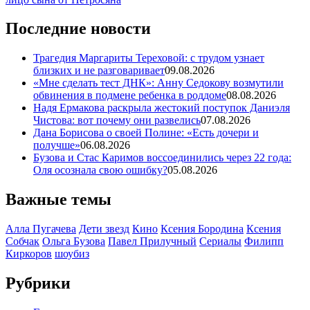
Последние новости
Трагедия Маргариты Тереховой: с трудом узнает
близких и не разговаривает
09.08.2026
«Мне сделать тест ДНК»: Анну Седокову возмутили
обвинения в подмене ребенка в роддоме
08.08.2026
Надя Ермакова раскрыла жестокий поступок Даниэля
Чистова: вот почему они развелись
07.08.2026
Дана Борисова о своей Полине: «Есть дочери и
получше»
06.08.2026
Бузова и Стас Каримов воссоединились через 22 года:
Оля осознала свою ошибку?
05.08.2026
Важные темы
Алла Пугачева
Дети звезд
Кино
Ксения Бородина
Ксения
Собчак
Ольга Бузова
Павел Прилучный
Сериалы
Филипп
Киркоров
шоубиз
Рубрики