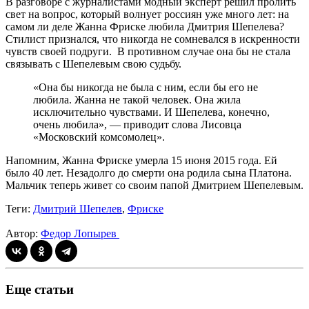
В разговоре с журналистами модный эксперт решил пролить
свет на вопрос, который волнует россиян уже много лет: на
самом ли деле Жанна Фриске любила Дмитрия Шепелева?
Стилист признался, что никогда не сомневался в искренности
чувств своей подруги. В противном случае она бы не стала
связывать с Шепелевым свою судьбу.
«Она бы никогда не была с ним, если бы его не
любила. Жанна не такой человек. Она жила
исключительно чувствами. И Шепелева, конечно,
очень любила», — приводит слова Лисовца
«Московский комсомолец».
Напомним, Жанна Фриске умерла 15 июня 2015 года. Ей
было 40 лет. Незадолго до смерти она родила сына Платона.
Мальчик теперь живет со своим папой Дмитрием Шепелевым.
Теги:
Дмитрий Шепелев
,
Фриске
Автор:
Федор Лопырев
Еще статьи