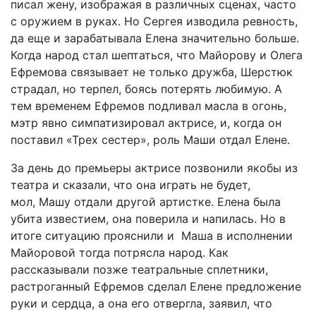
писал
жену
,
изображая
в
различных
сценах, часто
с оружием в руках
. Но
Сергея
изводила
ревность
,
да
еще
и
зарабатывала
Елена
значительно
больше
.
Когда
народ
стал
шептаться
,
что
Майорову
и
Олега
Ефремова
связывает
не
только
дружба
,
Шерстюк
страдал
,
но
терпел
,
боясь
потерять
любимую
.
А
тем
временем
Ефремов
подливал
масла
в
огонь
,
мэтр
явно
симпатизировал
актрисе
, и,
когда
он
поставил
«
Трех
сестер
»,
роль
Маши
отдал
Елене
.
За
день
до
премьеры
актрисе
позвонили
якобы
из
театра
и
сказали
,
что
она
играть
не
будет
,
мол,
Машу
отдали
другой
артистке
.
Елена
была
убита
известием
,
она
поверила
и
напилась
.
Но
в
итоге
ситуацию
прояснили
и
Маша
в
исполнении
Майоровой
тогда
потрясла
народ
.
Как
рассказывали
позже
театральные
сплетники
,
растроганный
Ефремов
сделал
Елене
предложение
руки
и
сердца
,
а
она
его
отвергла
, заявил, что