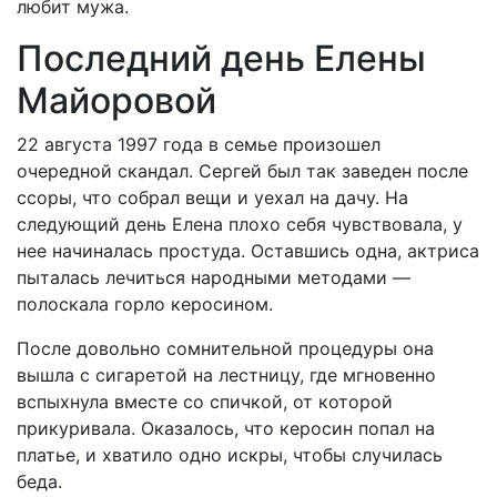
любит мужа.
Последний
день
Елены
Майоровой
22
августа
1997
года
в
семье
произошел
очередной
скандал
.
Сергей
был
так
заведен
после
ссоры
,
что
собрал
вещи
и
уехал
на
дачу
.
На
следующий
день
Елена
плохо
себя
чувствовала
,
у
нее
начиналась
простуда
.
Оставшись
одна,
актриса
пыталась
лечиться
народными
методами
—
полоскала
горло
керосином
.
После
довольно
сомнительной
процедуры
она
вышла
с
сигаретой
на
лестницу
,
где
мгновенно
вспыхнула
вместе
со
спичкой
,
от
которой
прикуривала
.
Оказалось
,
что
керосин
попал
на
платье
,
и
хватило
одно
искры
,
чтобы
случилась
беда
.