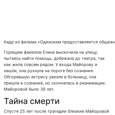
Кадр из фильма «Одиноким предоставляется общеж
Горящим
факелом
Елена
выскочила
на
улицу
,
пытаясь
найти
помощь
,
добежала
до
театра
,
так
как
жила
совсем
рядом
.
У
входа
Майорову
и
нашли
,
она
рухнула
на
пороге
без
сознания
.
Обгоревшую
актрису
увезли
в
больницу
,
она
пришла
в
сознание
,
но
скончалась
в
реанимации
.
Майоровой
было
39
лет
.
Тайна
смерти
Спустя
25
лет
после
трагедии
близкие
Майоровой