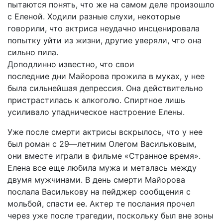
пытаются
понять
,
что
же
на
самом
деле
произошло
с
Еленой
.
Ходили
разные
слухи
,
некоторые
говорили
,
что
актриса
неудачно
инсценировала
попытку
уйти
из
жизни
,
другие
уверяли
,
что
она
сильно
пила
.
Доподлинно
известно
,
что
свои
последние
дни
Майорова
прожила
в
муках
,
у
нее
была
сильнейшая
депрессия
.
Она
действительно
пристрастилась
к
алкоголю
.
Спиртное
лишь
усиливало
упадническое
настроение
Елены
.
Уже
после
смерти
актрисы
вскрылось
,
что
у
нее
был
роман
с
29
—
летним
Олегом
Васильковым
,
они
вместе
играли
в
фильме
«
Странное
время»
.
Елена
все
еще
любила
мужа
и
металась
между
двумя
мужчинами
.
В
день
смерти
Майорова
послала
Василькову
на
пейджер
сообщения
с
мольбой
,
спасти
ее
.
Актер
те
послания
прочел
через
уже
после
трагедии
,
поскольку
был
вне
зоны