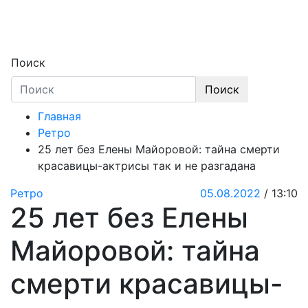
Skip
to
content
Секреты звёзд
Новости, истории звёзд шоу-бизнеса, экс
Поиск
Поиск
Главная
Ретро
25 лет без Елены Майоровой: тайна смерти
красавицы-актрисы так и не разгадана
Ретро
05.08.2022
/ 13:10
25 лет без Елены
Майоровой: тайна
смерти красавицы-