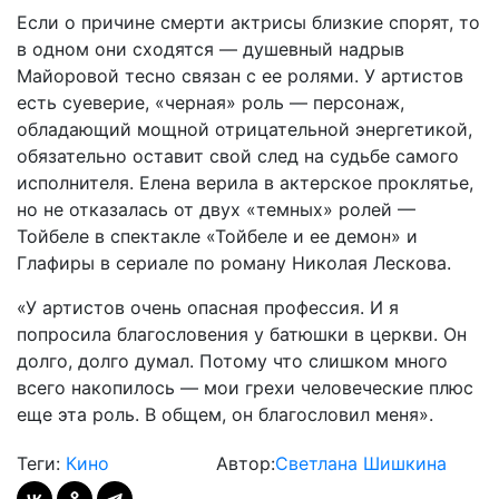
Если
о
причине
смерти
актрисы
близкие
спорят
,
то
в
одном
они
сходятся
—
душевный
надрыв
Майоровой
тесно
связан
с
ее
ролями
.
У
артистов
есть
суеверие
, «
черная
»
роль
—
персонаж
,
обладающий
мощной
отрицательной
энергетикой
,
обязательно
оставит
свой
след
на
судьбе
самого
исполнителя
.
Елена
верила
в
актерское
проклятье
,
но
не
отказалась
от
двух
«
темных
»
ролей
—
Тойбеле
в
спектакле
«
Тойбеле
и
ее
демон
»
и
Глафиры
в
сериале
по
роману
Николая
Лескова
.
«
У
артистов
очень
опасная
профессия
.
И
я
попросила
благословения
у
батюшки
в
церкви
.
Он
долго
,
долго
думал
.
Потому
что
слишком
много
всего
накопилось
—
мои
грехи
человеческие
плюс
еще
эта
роль
.
В
общем
,
он
благословил
меня
».
Теги:
Кино
Автор:
Светлана Шишкина