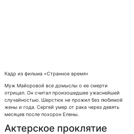
Кадр из фильма «Странное время»
Муж
Майоровой
все
домыслы
о
ее
смерти
отрицал
.
Он
считал
произошедшее
ужаснейшей
случайностью
.
Шерстюк
не
прожил
без
любимой
жены
и
года
.
Сергей
умер
от
рака
через
девять
месяцев
после
похорон
Елены
.
Актерское
проклятие