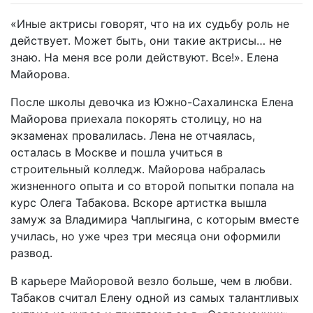
«
Иные
актрисы
говорят
,
что
на
их
судьбу
роль
не
действует
.
Может
быть
,
они
такие
актрисы
…
не
знаю
.
На
меня
все
роли
действуют
.
Все
!».
Елена
Майорова.
После
школы
девочка
из
Южно-Сахалинска
Елена
Майорова
приехала
покорять
столицу
,
но
на
экзаменах
провалилась
.
Лена
не
отчаялась
,
осталась
в
Москве
и
пошла
учиться
в
строительный
колледж
.
Майорова
набралась
жизненного
опыта
и
со
второй
попытки
попала
на
курс
Олега
Табакова
.
Вскоре
артистка
вышла
замуж
за
Владимира
Чаплыгина
,
с
которым
вместе
училась
,
но
уже
чрез
три
месяца
они
оформили
развод
.
В
карьере
Майоровой
везло
больше
,
чем
в
любви
.
Табаков
считал
Елену
одной
из
самых
талантливых