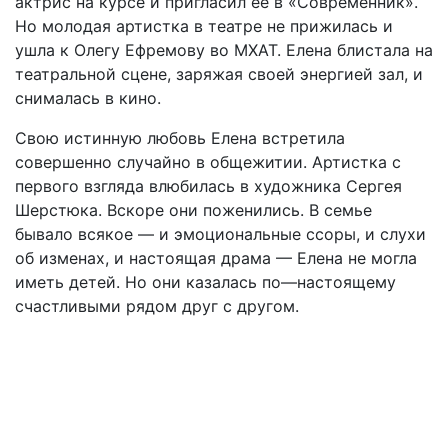
актрис
на
курсе
и
пригласил
ее
в
«
Современник
».
Но
молодая
артистка
в
театре
не
прижилась
и
ушла
к
Олегу
Ефремову
во
МХАТ
.
Елена
блистала
на
театральной
сцене
,
заряжая
своей
энергией
зал
,
и
снималась
в
кино
.
Свою
истинную
любовь
Елена
встретила
совершенно
случайно
в
общежитии
.
Артистка
с
первого
взгляда
влюбилась
в
художника
Сергея
Шерстюка
.
Вскоре
они
поженились
.
В
семье
бывало
всякое
—
и
эмоциональные
ссоры
,
и
слухи
об
изменах
,
и
настоящая
драма
—
Елена
не
могла
иметь
детей
.
Но
они
казалась
по
—
настоящему
счастливыми
рядом
друг
с
другом
.