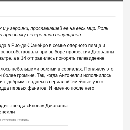
и у героини, прославившей ее на весь мир. Роль
а артистку невероятно популярной.
года в Рио-де-Жанейро в семье оперного певца и
 поспособствовала при выборе профессии Джованны.
еатре, а в 14 отправилась покорять телевидение.
лось небольшими ролями в сериалах. Поначалу это
 более громкие. Так, когда Антонелли исполнилось
тки с добрым сердцем в сериал «Семейные узы».
рдца первых фанатов. И именно после него
з сериала «Клон»