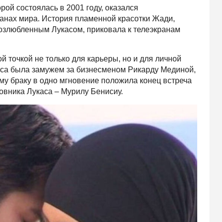
ой состоялась в 2001 году, оказался
анах мира. История пламенной красотки Жади,
озлюбленным Лукасом, приковала к телеэкранам
й точкой не только для карьеры, но и для личной
иса была замужем за бизнесменом Рикарду Мединой,
ому браку в одно мгновение положила конец встреча
овника Лукаса – Мурилу Бенисиу.