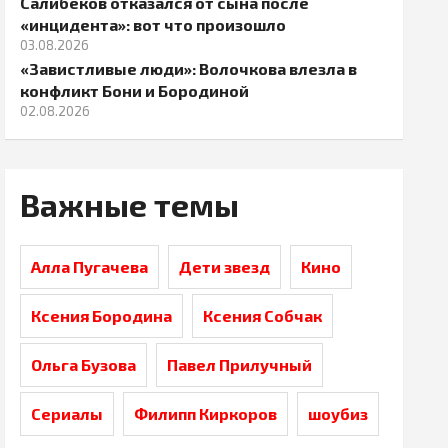
Салибеков отказался от сына после
«инцидента»: вот что произошло
03.08.2026
«Завистливые люди»: Волочкова влезла в
конфликт Бони и Бородиной
02.08.2026
Важные темы
Алла Пугачева
Дети звезд
Кино
Ксения Бородина
Ксения Собчак
Ольга Бузова
Павел Прилучный
Сериалы
Филипп Киркоров
шоубиз