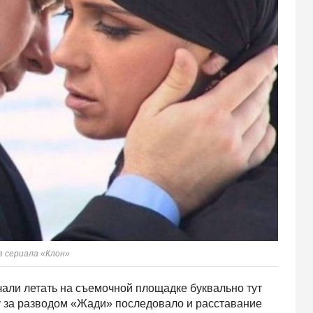
з сериала «Клон»
али летать на съемочной площадке буквально тут
зу за разводом «Жади» последовало и расставание