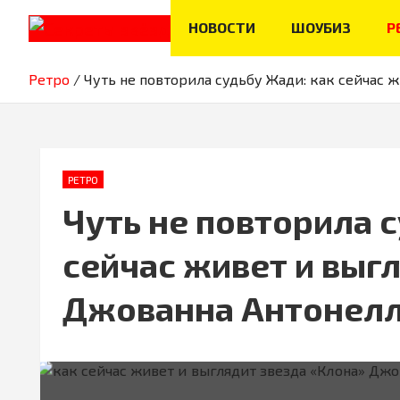
Skip
НОВОСТИ
ШОУБИЗ
Р
to
content
Новости, истории звёзд шоу-бизнеса, эксклюзивные фото и 
Секреты звёзд
Ретро
Чуть не повторила судьбу Жади: как сейчас 
РЕТРО
Чуть не повторила с
сейчас живет и выг
Джованна Антонел