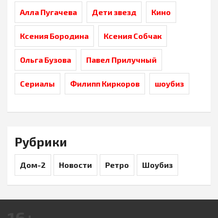
Алла Пугачева
Дети звезд
Кино
Ксения Бородина
Ксения Собчак
Ольга Бузова
Павел Прилучный
Сериалы
Филипп Киркоров
шоубиз
Рубрики
Дом-2
Новости
Ретро
Шоубиз
16+