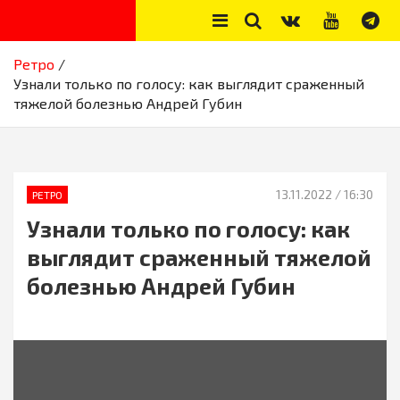
Skip
to
content
Секреты звёзд
Новости, истории звёзд шоу-бизнеса, эксклюзивные фото и
Ретро
видео из жизни звёзд
Узнали только по голосу: как выглядит сраженный
тяжелой болезнью Андрей Губин
13.11.2022
/ 16:30
РЕТРО
Узнали только по голосу: как
выглядит сраженный тяжелой
болезнью Андрей Губин