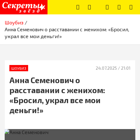
Skip
to
content
Секреты звёзд
Новости, истории звёзд шоу-бизнеса, эксклюзивные фото и
Шоубиз
видео из жизни звёзд
Анна Семенович о расставании с женихом: «Бросил,
украл все мои деньги!»
24.07.2025
/ 21:01
ШОУБИЗ
Анна Семенович о
расставании с женихом:
«Бросил, украл все мои
деньги!»