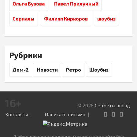
Ольга Бузова
Павел Прилучный
Сериалы
Филипп Киркоров
шоубиз
Рубрики
Дом-2
Новости
Ретро
Шоубиз
16+
© 2026
Секреты звёзд
Контакты
Написать письмо
Любое воспроизведение материалов сайта без