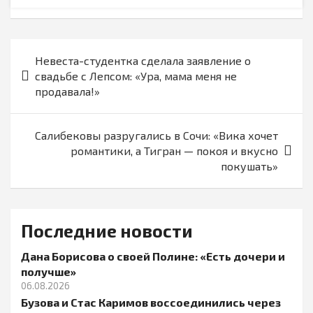
Навигация
Невеста-студентка сделала заявление о
по
свадьбе с Лепсом: «Ура, мама меня не
записям
продавала!»
Салибековы разругались в Сочи: «Вика хочет
романтики, а Тигран — покоя и вкусно
покушать»
Последние новости
Дана Борисова о своей Полине: «Есть дочери и
получше»
06.08.2026
Бузова и Стас Каримов воссоединились через