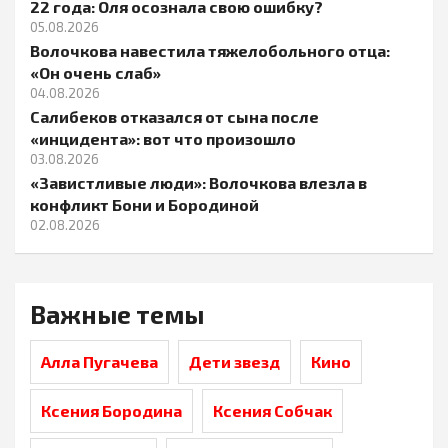
22 года: Оля осознала свою ошибку?
05.08.2026
Волочкова навестила тяжелобольного отца:
«Он очень слаб»
04.08.2026
Салибеков отказался от сына после
«инцидента»: вот что произошло
03.08.2026
«Завистливые люди»: Волочкова влезла в
конфликт Бони и Бородиной
02.08.2026
Важные темы
Алла Пугачева
Дети звезд
Кино
Ксения Бородина
Ксения Собчак