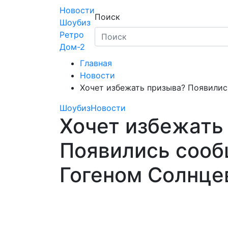
Skip
Новости
Поиск
to
Шоубиз
content
Ретро
Дом-2
Главная
Новости
Хочет избежать призыва? Появилис
Шоубиз
Новости
Хочет избежать
Появились сооб
Гогеном Солнц