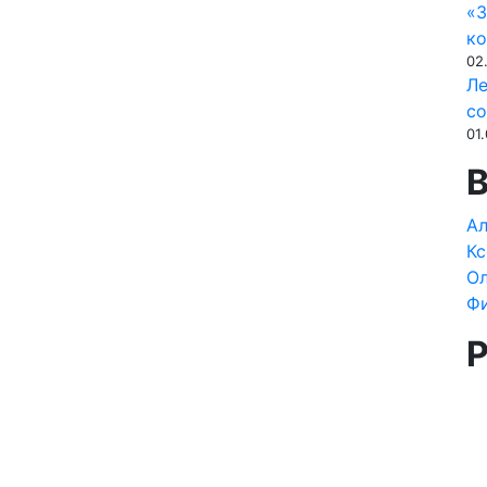
«З
ко
02
Ле
со
01
Ал
Кс
Ол
Ф