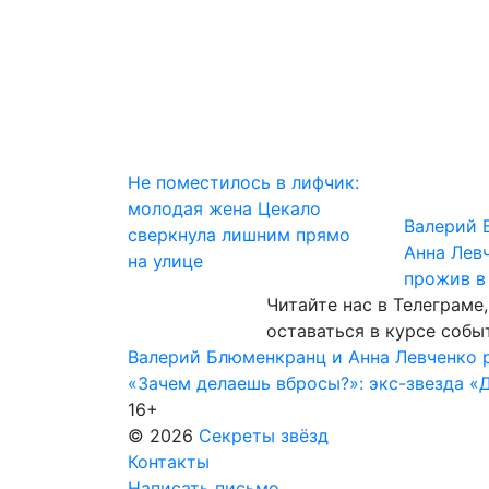
Не поместилось в лифчик:
молодая жена Цекало
Валерий 
сверкнула лишним прямо
Анна Лев
на улице
прожив в
Читайте нас в
Телеграме
оставаться в курсе собы
Навигация
Валерий Блюменкранц и Анна Левченко р
«Зачем делаешь вбросы?»: экс-звезда «
по
16+
записям
© 2026
Секреты звёзд
Контакты
Написать письмо