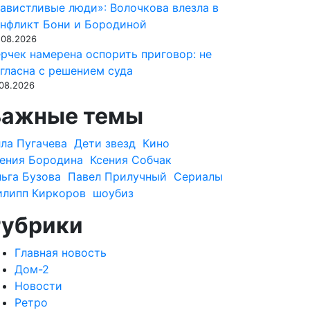
авистливые люди»: Волочкова влезла в
нфликт Бони и Бородиной
.08.2026
рчек намерена оспорить приговор: не
гласна с решением суда
.08.2026
Важные темы
ла Пугачева
Дети звезд
Кино
ения Бородина
Ксения Собчак
ьга Бузова
Павел Прилучный
Сериалы
илипп Киркоров
шоубиз
Рубрики
Главная новость
Дом-2
Новости
Ретро