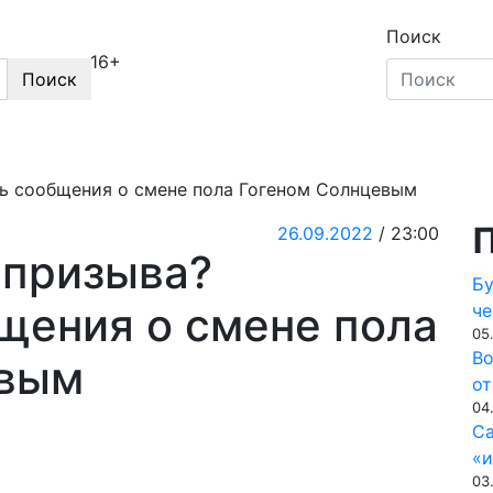
Поиск
16+
Поиск
Секреты звёзд
Новости, истории звёзд шоу-би
ь сообщения о смене пола Гогеном Солнцевым
П
26.09.2022
/ 23:00
 призыва?
Бу
щения о смене пола
че
05
Во
евым
от
04
Са
«и
03