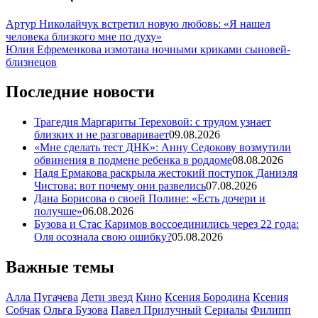
Артур Николайчук встретил новую любовь: «Я нашел
человека близкого мне по духу»
Юлия Ефременкова измотана ночными криками сыновей-
близнецов
Последние новости
Трагедия Маргариты Тереховой: с трудом узнает
близких и не разговаривает
09.08.2026
«Мне сделать тест ДНК»: Анну Седокову возмутили
обвинения в подмене ребенка в роддоме
08.08.2026
Надя Ермакова раскрыла жестокий поступок Даниэля
Чистова: вот почему они развелись
07.08.2026
Дана Борисова о своей Полине: «Есть дочери и
получше»
06.08.2026
Бузова и Стас Каримов воссоединились через 22 года:
Оля осознала свою ошибку?
05.08.2026
Важные темы
Алла Пугачева
Дети звезд
Кино
Ксения Бородина
Ксения
Собчак
Ольга Бузова
Павел Прилучный
Сериалы
Филипп