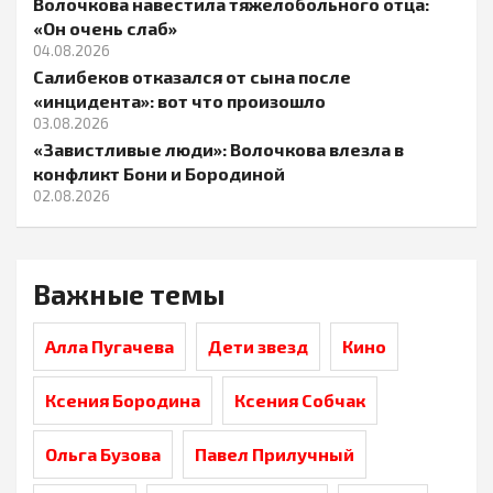
Волочкова навестила тяжелобольного отца:
«Он очень слаб»
04.08.2026
Салибеков отказался от сына после
«инцидента»: вот что произошло
03.08.2026
«Завистливые люди»: Волочкова влезла в
конфликт Бони и Бородиной
02.08.2026
Важные темы
Алла Пугачева
Дети звезд
Кино
Ксения Бородина
Ксения Собчак
Ольга Бузова
Павел Прилучный