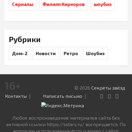
Сериалы
Филипп Киркоров
шоубиз
Рубрики
Дом-2
Новости
Ретро
Шоубиз
16+
© 2026
Секреты звёзд
Контакты
Написать письмо
Любое воспроизведение материалов сайта без
активной ссылки https://sstars.ru/ воспрещается. По
вопросам использования фото и видео с сайта: