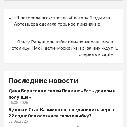
Навигация
«Я потеряла все»: звезда «Сватов» Людмила
по
Артемьева сделала горькое признание
записям
Ольгу Рапунцель взбесили«понаехавшие» в
столицу: «Мои дети-москвичи из-за них ждут
очередь в сад!»
Последние новости
Дана Борисова о своей Полине: «Есть дочери и
получше»
06.08.2026
Бузова и Стас Каримов воссоединились через
22 года: Оля осознала свою ошибку?
05.08.2026