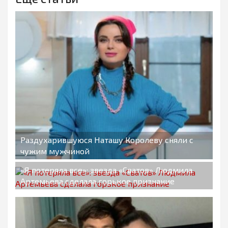
Раздухарившуюся Наташу Королеву сняли с
чужим мужчиной
«Я потеряла все»: звезда «Сватов» Людмила
Артемьева сделала горькое признание