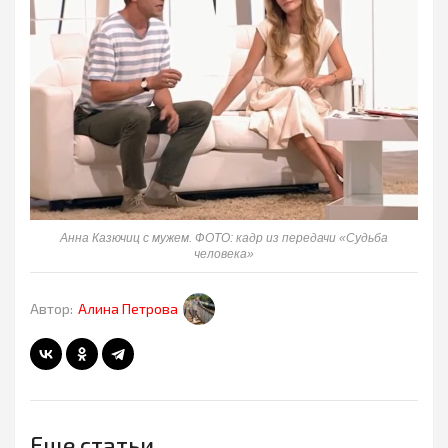
Анна Казючиц с мужем. ФОТО: кадр из передачи «Судьба
человека»
Автор:
Алина Петрова
Еще статьи