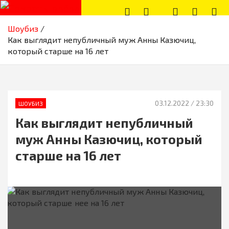
Skip
to
Секреты звёзд
Новости, истории звёзд шоу-бизнеса, эксклюзивные фото и
content
Шоубиз
видео из жизни звёзд
Как выглядит непубличный муж Анны Казючиц,
который старше на 16 лет
03.12.2022
/ 23:30
ШОУБИЗ
Как выглядит непубличный
муж Анны Казючиц, который
старше на 16 лет