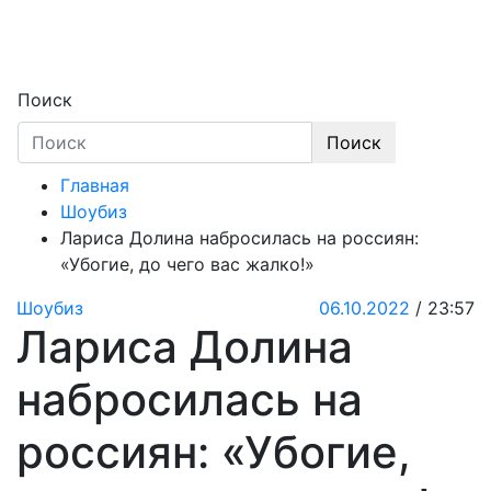
Skip
to
content
Секреты звёзд
Новости, истории звёзд шоу-бизнеса, экс
Поиск
Поиск
Главная
Шоубиз
Лариса Долина набросилась на россиян:
«Убогие, до чего вас жалко!»
Шоубиз
06.10.2022
/ 23:57
Лариса Долина
набросилась на
россиян: «Убогие,