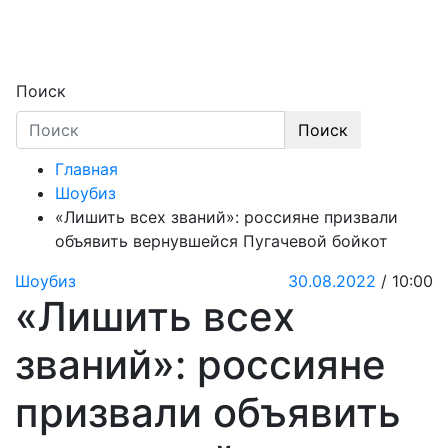
Skip
to
content
Секреты звёзд
Новости, истории звёзд шоу-бизнеса, экс
Поиск
Поиск
Главная
Шоубиз
«Лишить всех званий»: россияне призвали
объявить вернувшейся Пугачевой бойкот
Шоубиз
30.08.2022
/ 10:00
«Лишить всех
званий»: россияне
призвали объявить