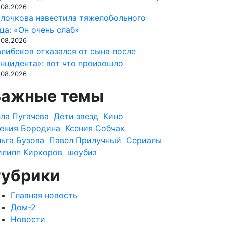
.08.2026
лочкова навестила тяжелобольного
ца: «Он очень слаб»
.08.2026
либеков отказался от сына после
нцидента»: вот что произошло
.08.2026
Важные темы
ла Пугачева
Дети звезд
Кино
ения Бородина
Ксения Собчак
ьга Бузова
Павел Прилучный
Сериалы
илипп Киркоров
шоубиз
Рубрики
Главная новость
Дом-2
Новости