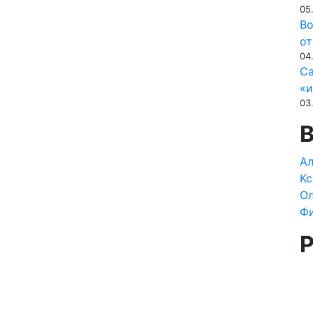
05
Во
от
04
Са
«и
03
Ал
Кс
Ол
Ф