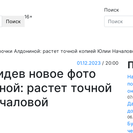
Поиск
16+
Поиск
Секреты звёзд
Новости, истории звёзд шоу-би
ерочки Алдониной: растет точной копией Юлии Началов
П
01.12.2023
/ 20:00
идев новое фото
На
ной: растет точной
по
он
чаловой
07
Да
до
06
Бу
че