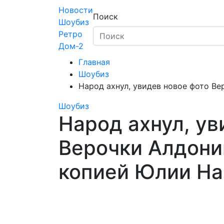
Skip
Новости
Поиск
to
Шоубиз
content
Ретро
Дом-2
Главная
Шоубиз
Народ ахнул, увидев новое фото В
Шоубиз
Народ ахнул, ув
Верочки Алдони
копией Юлии На