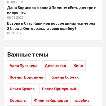
07.08.2026
Дана Борисова о своей Полине: «Есть дочери и
получше»
06.08.2026
Бузова и Стас Каримов воссоединились через
22 года: Оля осознала свою ошибку?
05.08.2026
Важные темы
Алла Пугачева
Дети звезд
Кино
Ксения Бородина
Ксения Собчак
Ольга Бузова
Павел Прилучный
Сериалы
Филипп Киркоров
шоубиз