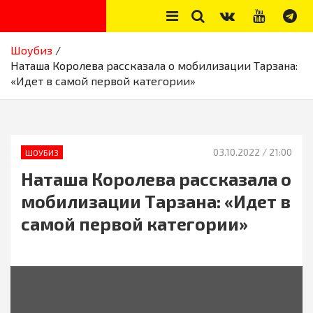
Skip
to
content
Секреты звёзд
Новости, истории звёзд шоу-бизнеса, эксклюзивные фото и
Шоубиз
видео из жизни звёзд
Наташа Королева рассказала о мобилизации Тарзана:
«Идет в самой первой категории»
03.10.2022
/ 21:00
ШОУБИЗ
Наташа Королева рассказала о
мобилизации Тарзана: «Идет в
самой первой категории»