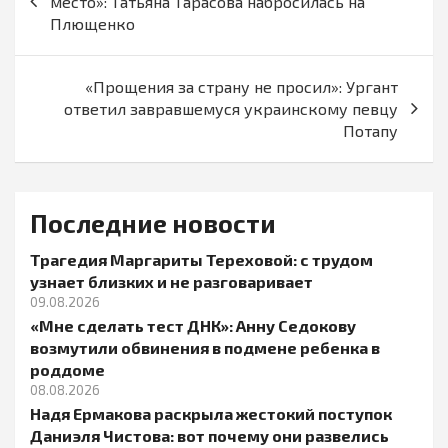
место»: Татьяна Тарасова набросилась на
записям
Плющенко
«Прощения за страну не просил»: Ургант
ответил завравшемуся украинскому певцу
Потапу
Последние новости
Трагедия Маргариты Тереховой: с трудом
узнает близких и не разговаривает
09.08.2026
«Мне сделать тест ДНК»: Анну Седокову
возмутили обвинения в подмене ребенка в
роддоме
08.08.2026
Надя Ермакова раскрыла жестокий поступок
Даниэля Чистова: вот почему они развелись