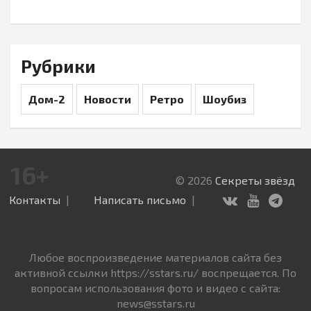
Рубрики
Дом-2
Новости
Ретро
Шоубиз
16+
© 2026
Секреты звёзд
Контакты
Написать письмо
Любое воспроизведение материалов сайта без
активной ссылки https://sstars.ru/ воспрещается. По
вопросам использования фото и видео с сайта:
news@sstars.ru