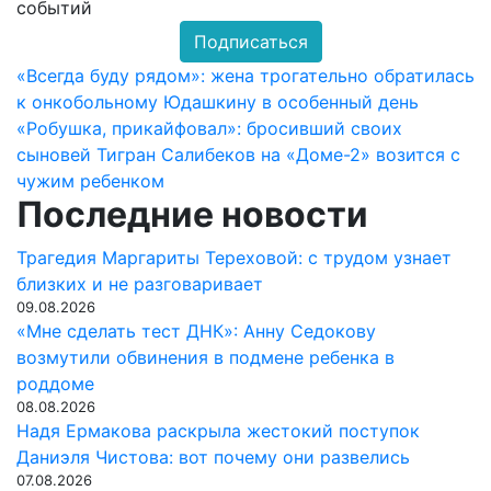
событий
Подписаться
Навигация
«Всегда буду рядом»: жена трогательно обратилась
к онкобольному Юдашкину в особенный день
по
«Робушка, прикайфовал»: бросивший своих
записям
сыновей Тигран Салибеков на «Доме-2» возится с
чужим ребенком
Последние новости
Трагедия Маргариты Тереховой: с трудом узнает
близких и не разговаривает
09.08.2026
«Мне сделать тест ДНК»: Анну Седокову
возмутили обвинения в подмене ребенка в
роддоме
08.08.2026
Надя Ермакова раскрыла жестокий поступок
Даниэля Чистова: вот почему они развелись
07.08.2026