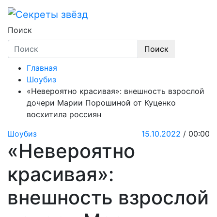
Skip
to
Секреты звёзд
Новости, истории звёзд шоу-бизнеса, экс
content
Поиск
Поиск
Главная
Шоубиз
«Невероятно красивая»: внешность взрослой
дочери Марии Порошиной от Куценко
восхитила россиян
Шоубиз
15.10.2022
/ 00:00
«Невероятно
красивая»:
внешность взрослой