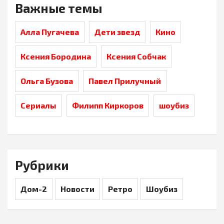
Важные темы
Алла Пугачева
Дети звезд
Кино
Ксения Бородина
Ксения Собчак
Ольга Бузова
Павел Прилучный
Сериалы
Филипп Киркоров
шоубиз
Рубрики
Дом-2
Новости
Ретро
Шоубиз