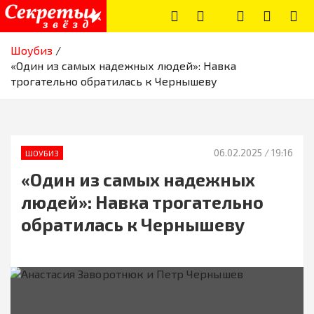
Skip
to
content
Секреты звёзд
Новости, истории звёзд шоу-бизнеса, эксклюзивные фото и
Шоубиз
видео из жизни звёзд
«Один из самых надежных людей»: Навка
трогательно обратилась к Чернышеву
06.02.2025
/ 19:16
ШОУБИЗ
«Один из самых надежных
людей»: Навка трогательно
обратилась к Чернышеву