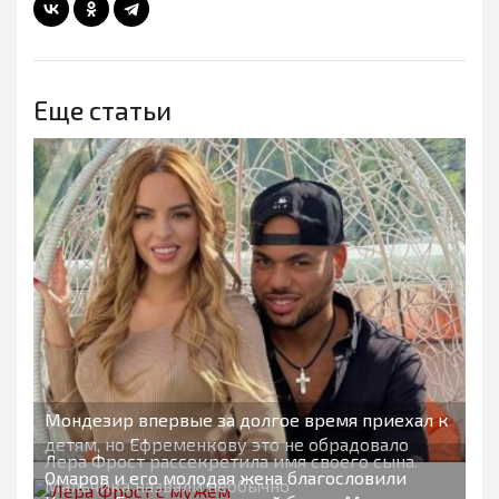
Еще статьи
Мондезир впервые за долгое время приехал к
детям, но Ефременкову это не обрадовало
Лера Фрост рассекретила имя своего сына.
Омаров и его молодая жена благословили
Мальчика назвали необычно