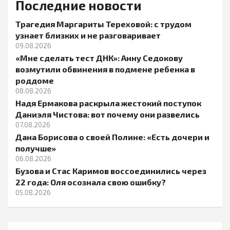
Последние новости
Трагедия Маргариты Тереховой: с трудом
узнает близких и не разговаривает
09.08.2026
«Мне сделать тест ДНК»: Анну Седокову
возмутили обвинения в подмене ребенка в
роддоме
08.08.2026
Надя Ермакова раскрыла жестокий поступок
Даниэля Чистова: вот почему они развелись
07.08.2026
Дана Борисова о своей Полине: «Есть дочери и
получше»
06.08.2026
Бузова и Стас Каримов воссоединились через
22 года: Оля осознала свою ошибку?
05.08.2026