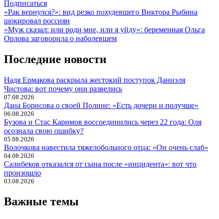
Подписаться
Навигация
«Рак вернулся?»: вид резко похудевшего Виктора Рыбина
шокировал россиян
по
«Муж сказал: или роди мне, или я уйду»: беременная Ольга
записям
Орлова заговорила о наболевшем
Последние новости
Надя Ермакова раскрыла жестокий поступок Даниэля
Чистова: вот почему они развелись
07.08.2026
Дана Борисова о своей Полине: «Есть дочери и получше»
06.08.2026
Бузова и Стас Каримов воссоединились через 22 года: Оля
осознала свою ошибку?
05.08.2026
Волочкова навестила тяжелобольного отца: «Он очень слаб»
04.08.2026
Салибеков отказался от сына после «инцидента»: вот что
произошло
03.08.2026
Важные темы