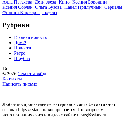
Алла Пугачева
Дети звезд
Кино
Ксения Бородина
Ксения Собчак
Ольга Бузова
Павел Прилучный
Сериалы
Филипп Киркоров
шоубиз
Рубрики
Главная новость
Дом-2
Новости
Ретро
Шоубиз
16+
© 2026
Секреты звёзд
Контакты
Написать письмо
Любое воспроизведение материалов сайта без активной
ссылки https://sstars.ru/ воспрещается. По вопросам
использования фото и видео с сайта: news@sstars.ru