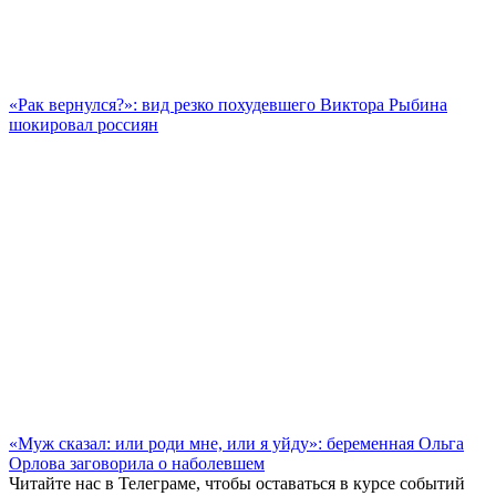
«Рак вернулся?»: вид резко похудевшего Виктора Рыбина
шокировал россиян
«Муж сказал: или роди мне, или я уйду»: беременная Ольга
Орлова заговорила о наболевшем
Читайте нас в
Телеграме
, чтобы оставаться в курсе событий