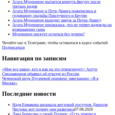
Агата Муцениеце пытается вернуть фигуру после
третьих родов
Агата Муцениеце и Петр Дранга поженились в
годовщину свадьбы Прилучного и Брутян
Агата Муцениеце выходит замуж за Петра Дрангу
Агата Муцениеце призналась, что не теряет надежды на
возвращение сына
Муцениеце рискует остаться без дочери?
Читайте нас в
Телеграме
, чтобы оставаться в курсе событий
Подписаться
Навигация по записям
«Мне все равно, кто и как на это отреагирует»: Артур
Смольянинов объявил об отъезде из России
Чеченский внук Пугачевой опроверг эмиграцию: «Я в
Москве»
Последние новости
Надя Ермакова раскрыла жестокий поступок Даниэля
Чистова: вот почему они развелись
07.08.2026
Дана Борисова о своей Полине: «Есть дочери и