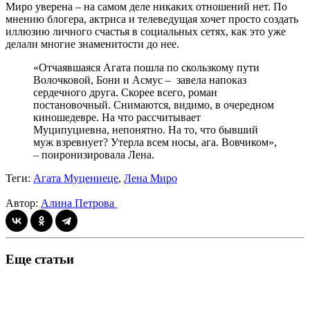
Миро уверена – на самом деле никаких отношений нет. По
мнению блогера, актриса и телеведущая хочет просто создать
иллюзию личного счастья в социальных сетях, как это уже
делали многие знаменитости до нее.
«Отчаявшаяся Агата пошла по скользкому пути
Волочковой, Бони и Асмус – завела напоказ
сердечного друга. Скорее всего, роман
постановочный. Снимаются, видимо, в очередном
киношедевре. На что рассчитывает
Муципуциевна, непонятно. На то, что бывший
муж взревнует? Утерла всем носы, ага. Вовчиком»,
– поиронизировала Лена.
Теги:
Агата Муцениеце
,
Лена Миро
Автор:
Алина Петрова
Еще статьи