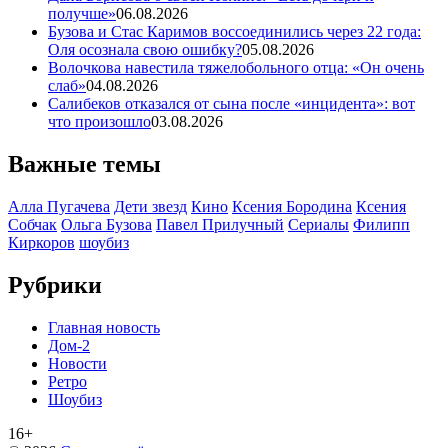
получше»
06.08.2026
Бузова и Стас Каримов воссоединились через 22 года:
Оля осознала свою ошибку?
05.08.2026
Волочкова навестила тяжелобольного отца: «Он очень
слаб»
04.08.2026
Салибеков отказался от сына после «инцидента»: вот
что произошло
03.08.2026
Важные темы
Алла Пугачева
Дети звезд
Кино
Ксения Бородина
Ксения
Собчак
Ольга Бузова
Павел Прилучный
Сериалы
Филипп
Киркоров
шоубиз
Рубрики
Главная новость
Дом-2
Новости
Ретро
Шоубиз
16+