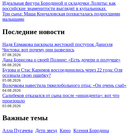
Навигация
Идеальная фигура Бородиной и складочки Лолиты: как
российские знаменитости выглядят в купальниках
по
Три сына: Маша Кончаловская похвасталась подросшими
записям
малышами
Последние новости
Надя Ермакова раскрыла жестокий поступок Даниэля
Чистова: вот почему они развелись
07.08.2026
Дана Борисова о своей Полине: «Есть дочери и получше»
06.08.2026
Бузова и Стас Каримов воссоединились через 22 года: Оля
осознала свою ошибку?
05.08.2026
Волочкова навестила тяжелобольного отца: «Он очень слаб»
04.08.2026
Салибеков отказался от сына после «инцидента»: вот что
произошло
03.08.2026
Важные темы
Алла Пугачева
Дети звезд
Кино
Ксения Бородина