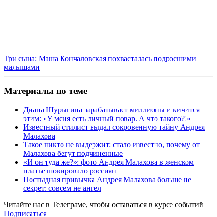
Три сына: Маша Кончаловская похвасталась подросшими
малышами
Материалы по теме
Диана Шурыгина зарабатывает миллионы и кичится
этим: «У меня есть личный повар. А что такого?!»
Известный стилист выдал сокровенную тайну Андрея
Малахова
Такое никто не выдержит: стало известно, почему от
Малахова бегут подчиненные
«И он туда же?»: фото Андрея Малахова в женском
платье шокировало россиян
Постыдная привычка Андрея Малахова больше не
секрет: совсем не ангел
Читайте нас в
Телеграме
, чтобы оставаться в курсе событий
Подписаться