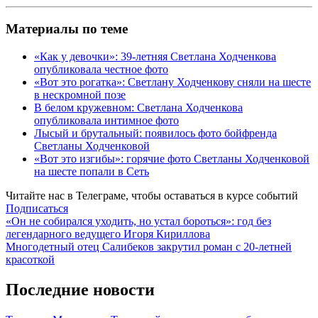
Материалы по теме
«Как у девочки»: 39-летняя Светлана Ходченкова
опубликовала честное фото
«Вот это рогатка»: Светлану Ходченкову сняли на шесте
в нескромной позе
В белом кружевном: Светлана Ходченкова
опубликовала интимное фото
Лысый и брутальный: появилось фото бойфренда
Светланы Ходченковой
«Вот это изгибы»: горячие фото Светланы Ходченковой
на шесте попали в Сеть
Читайте нас в
Телеграме
, чтобы оставаться в курсе событий
Подписаться
Навигация
«Он не собирался уходить, но устал бороться»: год без
легендарного ведущего Игоря Кириллова
по
Многодетный отец Салибеков закрутил роман с 20-летней
записям
красоткой
Последние новости