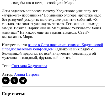
свадьбы так и нет», – сообщила Миро.
Лена задалась вопросом: почему Ходченкова уже пару лет
«мурыжит» избранника? По мнению блогера, артистке надо
без раздумий ускорить вялотекущее развитие событий. «Я
считаю, что хватит уже ждать чего-то. Есть жених – выходи
замуж. Возит в Париж или на Мальдивы? Ухаживает? Хочет
жениться? Ну какого еще ты варианта ждешь, Свет?» –
высказалась Миро.
Интересно, что
ранее в Сети появились снимки Ходченковой
с предполагаемым бойфрендом
. Однако на них рядом с
блондинкой предстал, по всей видимости, совсем другой
мужчина – солидный, брутальный и лысый.
Теги:
Светлана Ходченкова
Автор:
Алина Петрова
Еще статьи