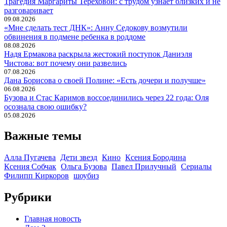
Трагедия Маргариты Тереховой: с трудом узнает близких и не
разговаривает
09.08.2026
«Мне сделать тест ДНК»: Анну Седокову возмутили
обвинения в подмене ребенка в роддоме
08.08.2026
Надя Ермакова раскрыла жестокий поступок Даниэля
Чистова: вот почему они развелись
07.08.2026
Дана Борисова о своей Полине: «Есть дочери и получше»
06.08.2026
Бузова и Стас Каримов воссоединились через 22 года: Оля
осознала свою ошибку?
05.08.2026
Важные темы
Алла Пугачева
Дети звезд
Кино
Ксения Бородина
Ксения Собчак
Ольга Бузова
Павел Прилучный
Сериалы
Филипп Киркоров
шоубиз
Рубрики
Главная новость