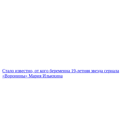
Стало известно, от кого беременна 19-летняя звезда сериала
«Воронины» Мария Ильюхина