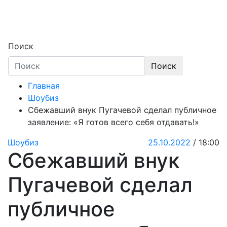
Skip
to
content
Секреты звёзд
Новости, истории звёзд шоу-бизнеса, экс
Поиск
Поиск
Главная
Шоубиз
Сбежавший внук Пугачевой сделал публичное
заявление: «Я готов всего себя отдавать!»
Шоубиз
25.10.2022
/ 18:00
Сбежавший внук
Пугачевой сделал
публичное