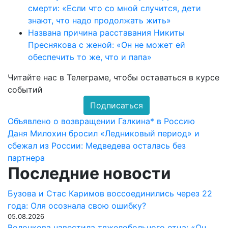
смерти: «Если что со мной случится, дети
знают, что надо продолжать жить»
Названа причина расставания Никиты
Преснякова с женой: «Он не может ей
обеспечить то же, что и папа»
Читайте нас в
Телеграме
, чтобы оставаться в курсе
событий
Подписаться
Навигация
Объявлено о возвращении Галкина* в Россию
Даня Милохин бросил «Ледниковый период» и
по
сбежал из России: Медведева осталась без
записям
партнера
Последние новости
Бузова и Стас Каримов воссоединились через 22
года: Оля осознала свою ошибку?
05.08.2026
Волочкова навестила тяжелобольного отца: «Он