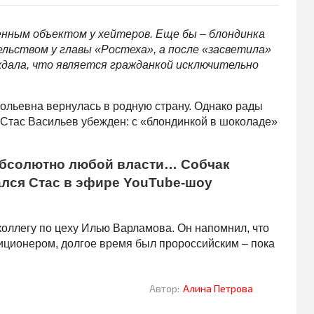
енным объектом у хейтеров. Еще бы – блондинка
ельством у главы «Ростеха», а после «засветила»
ждала, что является гражданкой исключительно
тольевна вернулась в родную страну. Однако рады
р Стас Васильев убежден: с «блондинкой в шоколаде»
абсолютно любой власти… Собчак
зался Стас в эфире YouTube-шоу
оллегу по цеху Илью Варламова. Он напомнил, что
зиционером, долгое время был пророссийским – пока
.
Автор:
Алина Петрова