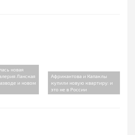
лась новая
Валерия Ланская
Африкантова и Капаклы
разводе и новом
купили новую квартиру: и
это не в России