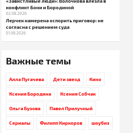
«Завистливые люди»: Волочкова влезла в
конфликт Бони и Бородиной
02.08.2026
Лерчек намерена оспорить приговор: не
согласна с решением суда
01.08.2026
Важные темы
Алла Пугачева
Дети звезд
Кино
Ксения Бородина
Ксения Собчак
Ольга Бузова
Павел Прилучный
Сериалы
Филипп Киркоров
шоубиз