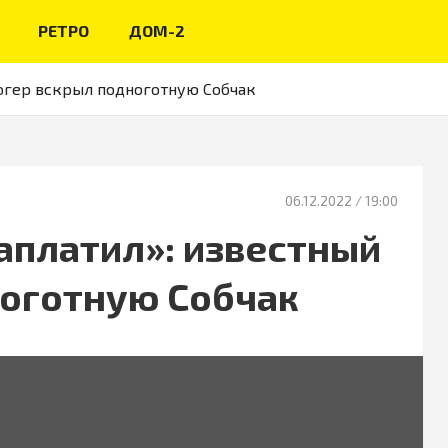
РЕТРО
ДОМ-2
видео из жизни звёзд
логер вскрыл подноготную Собчак
06.12.2022
/ 19:00
заплатил»: известный
ноготную Собчак