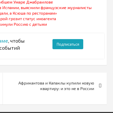
огибшем Умаре Джабраилове
 в Испании, выяснили французские журналисты
дали, а Ксюша по ресторанам»
орой грозит статус иноагента
кинули Россию с детьми
аме
, чтобы
Подписаться
 событий
Африкантова и Капаклы купили новую
квартиру: и это не в России