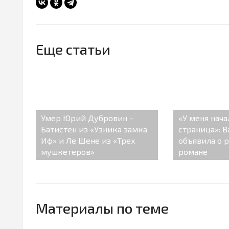
Еще статьи
Умер Юрий Дубровин –
«У меня нача
Батистен из «Узника замка
страница»: 
Иф» и Ле Шене из «Трех
объявила о 
мушкетеров»
романе
Материалы по теме