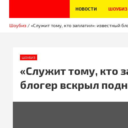
Skip
НОВОСТИ
ШОУБИЗ
to
content
Новости, истории звёзд шоу-бизнеса, эксклюзивные фото и 
Секреты звёзд
Шоубиз
«Служит тому, кто заплатил»: известный б
ШОУБИЗ
«Служит тому, кто 
блогер вскрыл под