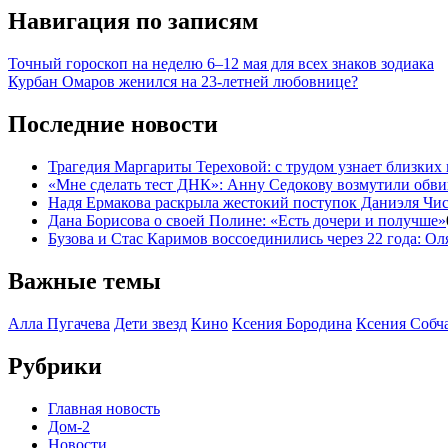
Навигация по записям
Точный гороскоп на неделю 6–12 мая для всех знаков зодиака
Курбан Омаров женился на 23-летней любовнице?
Последние новости
Трагедия Маргариты Тереховой: с трудом узнает близких 
«Мне сделать тест ДНК»: Анну Седокову возмутили обви
Надя Ермакова раскрыла жестокий поступок Даниэля Чист
Дана Борисова о своей Полине: «Есть дочери и получше»
Бузова и Стас Каримов воссоединились через 22 года: О
Важные темы
Алла Пугачева
Дети звезд
Кино
Ксения Бородина
Ксения Собч
Рубрики
Главная новость
Дом-2
Новости