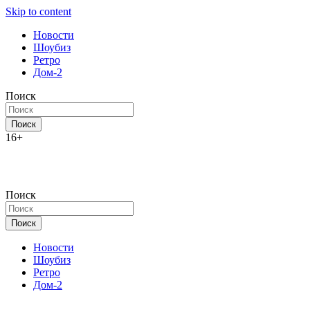
Skip to content
Новости
Шоубиз
Ретро
Дом-2
Поиск
Поиск
16+
Поиск
Новости, истории звёзд шоу-бизнеса, эксклюзивные фото и вид
Секреты звёзд
Поиск
Новости
Шоубиз
Ретро
Дом-2