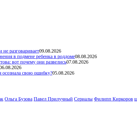
и не разговаривает
09.08.2026
нения в подмене ребенка в роддоме
08.08.2026
ова: вот почему они развелись
07.08.2026
06.08.2026
ля осознала свою ошибку?
05.08.2026
ак
Ольга Бузова
Павел Прилучный
Сериалы
Филипп Киркоров
ш