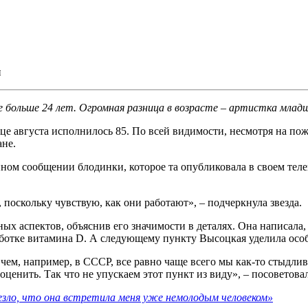
и
 больше 24 лет. Огромная разница в возрасте – артистка млад
е августа исполнилось 85. По всей видимости, несмотря на пож
ане.
нном сообщении блодинки, которое та опубликовала в своем тел
, поскольку чувствую, как они работают», – подчеркнула звезда.
х аспектов, объяснив его значимости в деталях. Она написала, 
аботке витамина D. А следующему пункту Высоцкая уделила осо
 чем, например, в СССР, все равно чаще всего мы как-то стыдли
оценить. Так что не упускаем этот пункт из виду», – посоветовал
езло, что она встретила меня уже немолодым человеком»