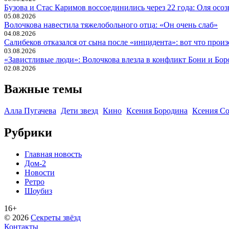
Бузова и Стас Каримов воссоединились через 22 года: Оля осо
05.08.2026
Волочкова навестила тяжелобольного отца: «Он очень слаб»
04.08.2026
Салибеков отказался от сына после «инцидента»: вот что прои
03.08.2026
«Завистливые люди»: Волочкова влезла в конфликт Бони и Бо
02.08.2026
Важные темы
Алла Пугачева
Дети звезд
Кино
Ксения Бородина
Ксения Со
Рубрики
Главная новость
Дом-2
Новости
Ретро
Шоубиз
16+
© 2026
Секреты звёзд
Контакты