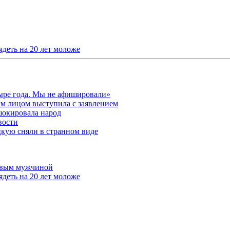
ядеть на 20 лет моложе
ыре года. Мы не афишировали»
м лицом выступила с заявлением
шокировала народ
вости
кую сняли в странном виде
новым мужчиной
ядеть на 20 лет моложе