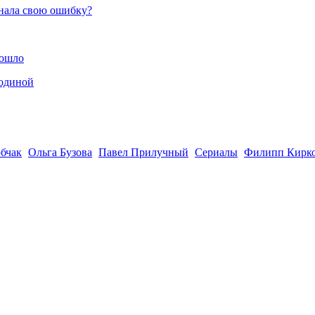
знала свою ошибку?
зошло
родиной
бчак
Ольга Бузова
Павел Прилучный
Сериалы
Филипп Кирк