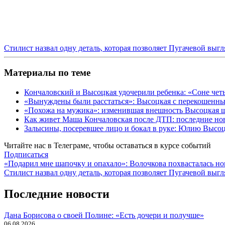
Стилист назвал одну деталь, которая позволяет Пугачевой выгл
Материалы по теме
Кончаловский и Высоцкая удочерили ребенка: «Соне чет
«Вынуждены были расстаться»: Высоцкая с перекошенны
«Похожа на мужика»: изменившая внешность Высоцкая 
Как живет Маша Кончаловская после ДТП: последние но
Залысины, посеревшее лицо и бокал в руке: Юлию Высоц
Читайте нас в
Телеграме
, чтобы оставаться в курсе событий
Подписаться
Навигация
«Подарил мне шапочку и опахало»: Волочкова похвасталась 
Стилист назвал одну деталь, которая позволяет Пугачевой выгл
по
записям
Последние новости
Дана Борисова о своей Полине: «Есть дочери и получше»
06.08.2026