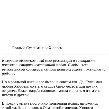
Свадьба Сулеймана и Хюррем
В сериале «Великолепный век» режиссеры и сценаристы
показали историю невероятной любви. Якобы из-за
рыжеволосой красавицы султан потерял голову и женился на
рабыне.
Но в реальной жизни все было не совсем так. Да, Сулейман
любил Хюррем, но в его сердце было место и для других
девушек. Даже свадьба падишаха могла сорваться из-за его
чувств к другой.
В покои султана постоянно приводили новых наложниц,
такой уж был порядок в Османской империи. Хюррем