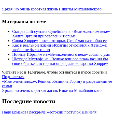
Яркая, но очень короткая жизнь Никиты Михайловского
Материалы по теме
Сыгравший султана Сулеймана в «Великолепном веке»
Халит Эргенч приговорен к тюрьме
Слова Хюррем, после которых Сулейман разлюбил ее
Как в реальной жизни Ибрагим относился к Хатидже:
любви не было точно
Почему Ибрагим из «Великолепного века» сошел с ума
Шехзаде Мустафа из «Великолепного века» казнил бы
своих братьев: историки оправдали коварство Хюррем
Читайте нас в
Телеграме
, чтобы оставаться в курсе событий
Подписаться
Навигация
«Мне очень плохо»: Репина обвинила Горину в разрушении ее
семьи
по
Яркая, но очень короткая жизнь Никиты Михайловского
записям
Последние новости
Надя Ермакова раскрыла жестокий поступок Даниэля