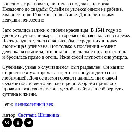
конечно же ревновала, но ничего поделать не могла.
Незадолго до свадьбы Сулейман увлекся одной из рабынь.
Звали ее то ли Гюльхан, то ли Айше. Доподлинно имя
девушки неизвестно.
Зато остались записи о гибели красавицы. В 1541 году во
дворце случился пожар — загорелась общая спальня в гареме.
Часть девушек успела спастись, была среди них и новая
любимица Сулеймана. Вот только в последний момент
девушка вспомнила, что оставила в спальне подарок султана,
и бросилась прямо в огонь. Из-за своей глупости она умерла.
Сулейман, узнав о случившемся, был раздавлен. Он казнил
старшего евнуха гарема за то, что тот не уследил за его
любимицей. Долгое время горевал падишах, ни о какой
свадьбе после такого не шло и речи. Хюррем пришлось
проявить всю свою смекалку, чтобы найти способ вернуть
султана к жизни.
Теги:
Великолепный век
Автор:
Светлана Шишкина