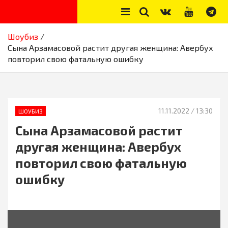
Skip
to
content
Секреты звёзд
Новости, истории звёзд шоу-бизнеса, эксклюзивные фото и
Шоубиз
видео из жизни звёзд
Сына Арзамасовой растит другая женщина: Авербух
повторил свою фатальную ошибку
11.11.2022
/ 13:30
ШОУБИЗ
Сына Арзамасовой растит
другая женщина: Авербух
повторил свою фатальную
ошибку