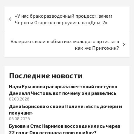
Навигация
«У нас бракоразводочный процесс»: зачем
по
Черно и Оганесян вернулись на «Дом-2»
записям
Валерию сняли в объятиях молодого артиста: а
как же Пригожин?
Последние новости
Надя Ермакова раскрыла жестокий поступок
Даниэля Чистова: вот почему они развелись
07.08.2026
Дана Борисова о своей Полине: «Есть дочери и
получше»
06.08.2026
Бузова и Стас Каримов воссоединились через
22 года: Оля осознала свою ошибку?