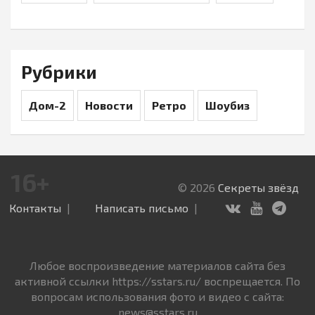
Рубрики
Дом-2
Новости
Ретро
Шоубиз
16+
© 2026
Секреты звёзд
Контакты
Написать письмо
Любое воспроизведение материалов сайта без
активной ссылки https://sstars.ru/ воспрещается. По
вопросам использования фото и видео с сайта:
news@sstars.ru