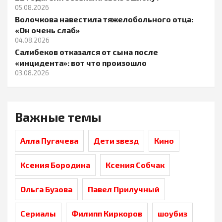
05.08.2026
Волочкова навестила тяжелобольного отца:
«Он очень слаб»
04.08.2026
Салибеков отказался от сына после
«инцидента»: вот что произошло
03.08.2026
Важные темы
Алла Пугачева
Дети звезд
Кино
Ксения Бородина
Ксения Собчак
Ольга Бузова
Павел Прилучный
Сериалы
Филипп Киркоров
шоубиз