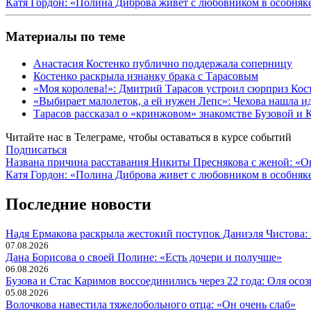
Катя Гордон: «Полина Диброва живет с любовником в особняк
Материалы по теме
Анастасия Костенко публично поддержала соперницу
Костенко раскрыла изнанку брака с Тарасовым
«Моя королева!»: Дмитрий Тарасов устроил сюрприз Кос
«Выбирает малолеток, а ей нужен Лепс»: Чехова нашла и
Тарасов рассказал о «кринжовом» знакомстве Бузовой и 
Читайте нас в
Телеграме
, чтобы оставаться в курсе событий
Подписаться
Навигация
Названа причина расставания Никиты Преснякова с женой: «Он 
Катя Гордон: «Полина Диброва живет с любовником в особняк
по
записям
Последние новости
Надя Ермакова раскрыла жестокий поступок Даниэля Чистова: 
07.08.2026
Дана Борисова о своей Полине: «Есть дочери и получше»
06.08.2026
Бузова и Стас Каримов воссоединились через 22 года: Оля осо
05.08.2026
Волочкова навестила тяжелобольного отца: «Он очень слаб»