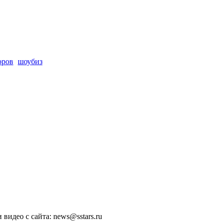
оров
шоубиз
 видео с сайта: news@sstars.ru