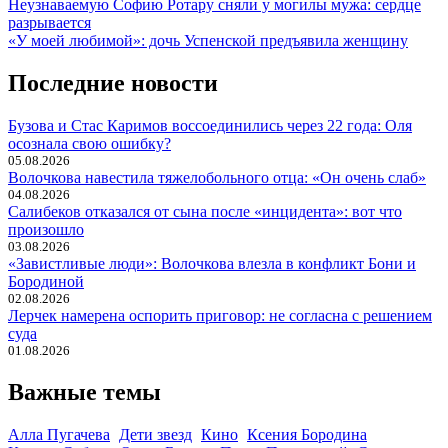
Навигация
Неузнаваемую Софию Ротару сняли у могилы мужа: сердце
разрывается
по
«У моей любимой»: дочь Успенской предъявила женщину
записям
Последние новости
Бузова и Стас Каримов воссоединились через 22 года: Оля
осознала свою ошибку?
05.08.2026
Волочкова навестила тяжелобольного отца: «Он очень слаб»
04.08.2026
Салибеков отказался от сына после «инцидента»: вот что
произошло
03.08.2026
«Завистливые люди»: Волочкова влезла в конфликт Бони и
Бородиной
02.08.2026
Лерчек намерена оспорить приговор: не согласна с решением
суда
01.08.2026
Важные темы
Алла Пугачева
Дети звезд
Кино
Ксения Бородина