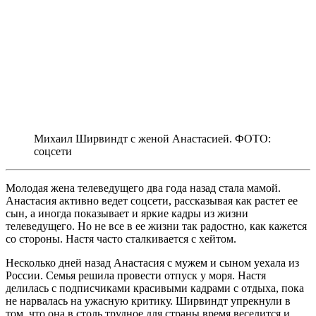
Михаил Ширвиндт с женой Анастасией. ФОТО:
соцсети
Молодая жена телеведущего два года назад стала мамой.
Анастасия активно ведет соцсети, рассказывая как растет ее
сын, а иногда показывает и яркие кадры из жизни
телеведущего. Но не все в ее жизни так радостно, как кажется
со стороны. Настя часто сталкивается с хейтом.
Несколько дней назад Анастасия с мужем и сыном уехала из
России. Семья решила провести отпуск у моря. Настя
делилась с подписчиками красивыми кадрами с отдыха, пока
не нарвалась на ужасную критику. Ширвиндт упрекнули в
том, что она в столь трудное для страны время веселится и