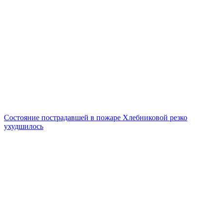
Состояние пострадавшей в пожаре Хлебниковой резко
ухудшилось