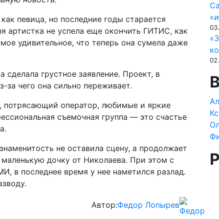
Са
«и
как певица, но последние годы старается
03
яя артистка не успела еще окончить ГИТИС, как
«З
амое удивительное, что теперь она сумела даже
ко
02
 сделала грустное заявление. Проект, в
-за чего она сильно переживает.
Ал
р, потрясающий оператор, любимые и яркие
Кс
ессиональная съемочная группа — это счастье
Ол
а.
Ф
знаменитость не оставила сцену, а продолжает
 маленькую дочку от Николаева. При этом с
И, в последнее время у нее наметился разлад.
азводу.
Автор:
Федор Лопырев