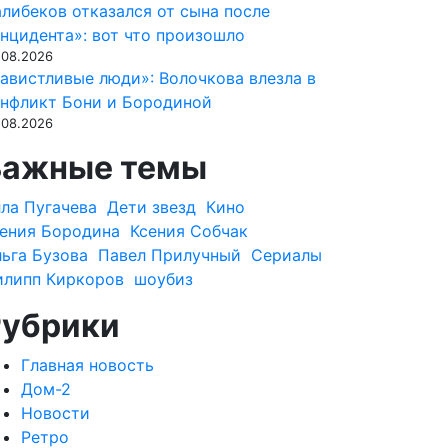
либеков отказался от сына после
нцидента»: вот что произошло
.08.2026
авистливые люди»: Волочкова влезла в
нфликт Бони и Бородиной
.08.2026
Важные темы
ла Пугачева
Дети звезд
Кино
ения Бородина
Ксения Собчак
ьга Бузова
Павел Прилучный
Сериалы
илипп Киркоров
шоубиз
Рубрики
Главная новость
Дом-2
Новости
Ретро