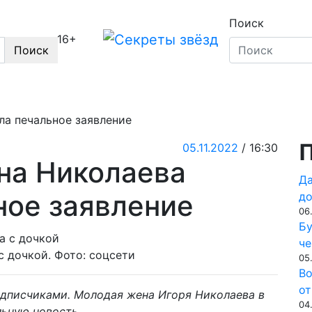
Поиск
16+
Поиск
Секреты звёзд
Новости, истории звёзд шоу-
ла печальное заявление
П
05.11.2022
/ 16:30
ена Николаева
Да
ное заявление
до
06
Бу
че
 дочкой. Фото: соцсети
05
Во
от
одписчиками. Молодая жена Игоря Николаева в
04
льную новость.