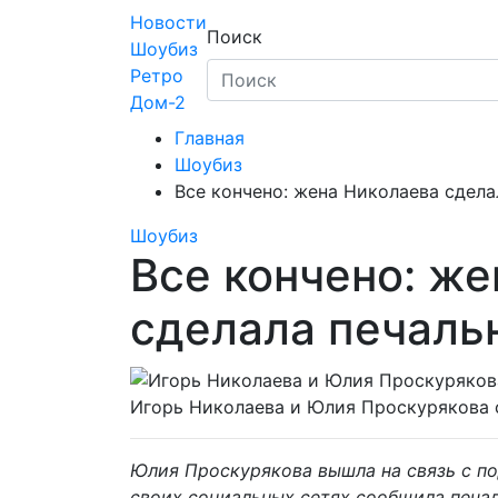
Skip
Новости
Поиск
to
Шоубиз
content
Ретро
Дом-2
Главная
Шоубиз
Все кончено: жена Николаева сдела
Шоубиз
Все кончено: ж
сделала печаль
Игорь Николаева и Юлия Проскурякова с
Юлия Проскурякова вышла на связь с п
своих социальных сетях сообщила печа