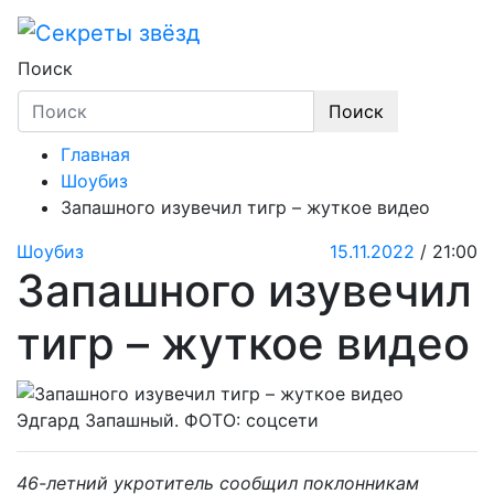
Skip
to
Секреты звёзд
Новости, истории звёзд шоу-бизнеса, экс
content
Поиск
Поиск
Главная
Шоубиз
Запашного изувечил тигр – жуткое видео
Шоубиз
15.11.2022
/ 21:00
Запашного изувечил
тигр – жуткое видео
Эдгард Запашный. ФОТО: соцсети
46-летний укротитель сообщил поклонникам