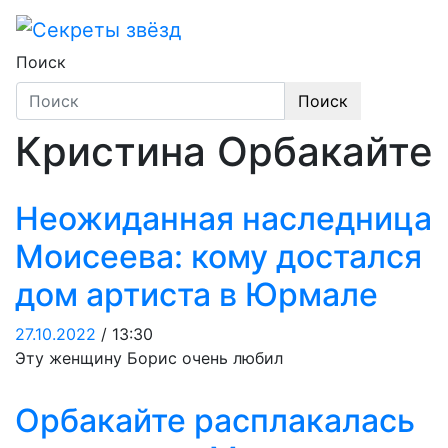
Skip
to
Секреты звёзд
Новости, истории звёзд шоу-бизнеса, экс
content
Поиск
Поиск
Кристина Орбакайте
Неожиданная наследница
Моисеева: кому достался
дом артиста в Юрмале
27.10.2022
/ 13:30
Эту женщину Борис очень любил
Орбакайте расплакалась