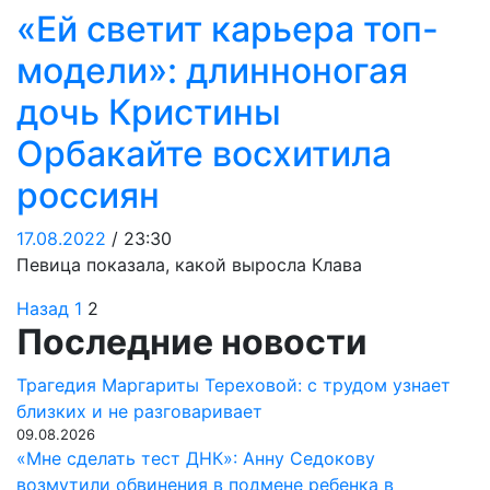
«Ей светит карьера топ-
модели»: длинноногая
дочь Кристины
Орбакайте восхитила
россиян
17.08.2022
/ 23:30
Певица показала, какой выросла Клава
Навигация
Назад
1
2
Последние новости
по
Трагедия Маргариты Тереховой: с трудом узнает
записям
близких и не разговаривает
09.08.2026
«Мне сделать тест ДНК»: Анну Седокову
возмутили обвинения в подмене ребенка в