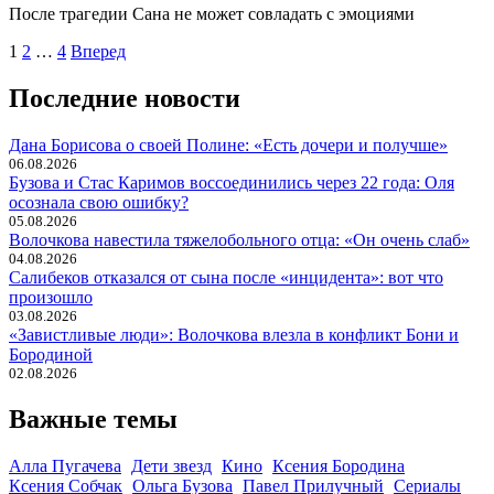
После трагедии Сана не может совладать с эмоциями
Навигация
1
2
…
4
Вперед
по
Последние новости
записям
Дана Борисова о своей Полине: «Есть дочери и получше»
06.08.2026
Бузова и Стас Каримов воссоединились через 22 года: Оля
осознала свою ошибку?
05.08.2026
Волочкова навестила тяжелобольного отца: «Он очень слаб»
04.08.2026
Салибеков отказался от сына после «инцидента»: вот что
произошло
03.08.2026
«Завистливые люди»: Волочкова влезла в конфликт Бони и
Бородиной
02.08.2026
Важные темы
Алла Пугачева
Дети звезд
Кино
Ксения Бородина
Ксения Собчак
Ольга Бузова
Павел Прилучный
Сериалы