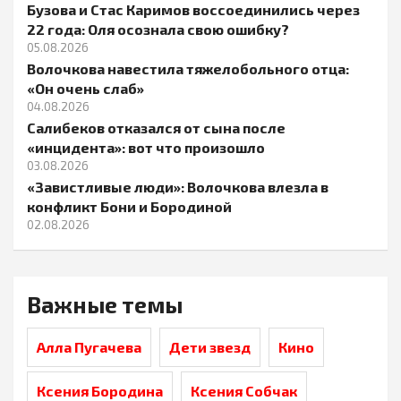
Бузова и Стас Каримов воссоединились через
22 года: Оля осознала свою ошибку?
05.08.2026
Волочкова навестила тяжелобольного отца:
«Он очень слаб»
04.08.2026
Салибеков отказался от сына после
«инцидента»: вот что произошло
03.08.2026
«Завистливые люди»: Волочкова влезла в
конфликт Бони и Бородиной
02.08.2026
Важные темы
Алла Пугачева
Дети звезд
Кино
Ксения Бородина
Ксения Собчак