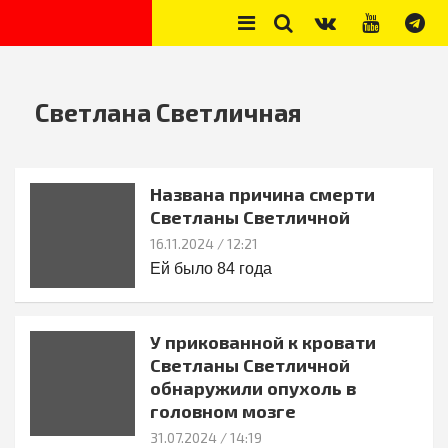
Skip
to
content
Секреты звёзд
Новости, истории звёзд шоу-бизнеса, эксклюзивные фото и
видео из жизни звёзд
Светлана Светличная
Названа причина смерти
Светланы Светличной
16.11.2024
/ 12:21
Ей было 84 года
У прикованной к кровати
Светланы Светличной
обнаружили опухоль в
головном мозге
31.07.2024
/ 14:19