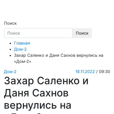
Skip
to
content
Секреты звёзд
Новости, истории звёзд шоу-бизнеса, экс
Поиск
Поиск
Главная
Дом-2
Захар Саленко и Даня Сахнов вернулись на
«Дом-2»
Дом-2
18.11.2022
/ 09:30
Захар Саленко и
Даня Сахнов
вернулись на