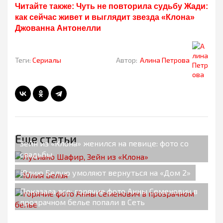
Читайте также: Чуть не повторила судьбу Жади:
как сейчас живет и выглядит звезда «Клона»
Джованна Антонелли
Теги:
Сериалы
Автор:
Алина Петрова
Еще статьи
Зейн из «Клона» женился на певице: фото со
свадьбы
Юлию Белую умоляют вернуться на «Дом 2»
Показала все: горячие фото Анны Семенович в
прозрачном белье попали в Сеть