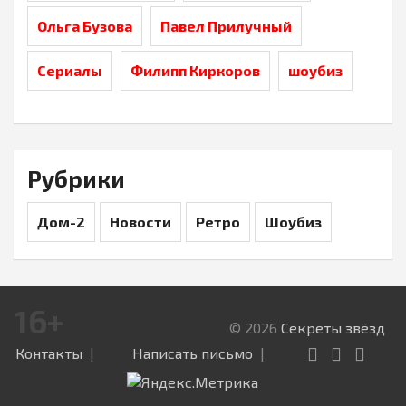
Ольга Бузова
Павел Прилучный
Сериалы
Филипп Киркоров
шоубиз
Рубрики
Дом-2
Новости
Ретро
Шоубиз
16+
© 2026
Секреты звёзд
Контакты
Написать письмо