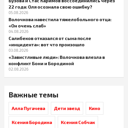
Бузова и Стас Каримов воссоединились через
22 года: Оля осознала свою ошибку?
05.08.2026
Волочкова навестила тяжелобольного отца:
«Он очень слаб»
04.08.2026
Салибеков отказался от сына после
«инцидента»: вот что произошло
03.08.2026
«Завистливые люди»: Волочкова влезла в
конфликт Бони и Бородиной
02.08.2026
Важные темы
Алла Пугачева
Дети звезд
Кино
Ксения Бородина
Ксения Собчак