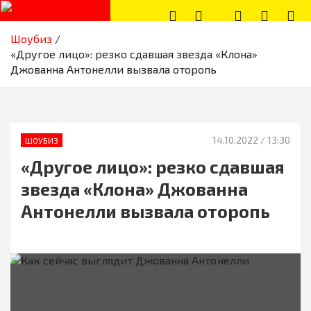
Skip
to
Секреты звёзд
Новости, истории звёзд шоу-бизнеса, эксклюзивные фото и
content
Шоубиз
видео из жизни звёзд
«Другое лицо»: резко сдавшая звезда «Клона»
Джованна Антонелли вызвала оторопь
14.10.2022
/ 13:30
ШОУБИЗ
«Другое лицо»: резко сдавшая
звезда «Клона» Джованна
Антонелли вызвала оторопь