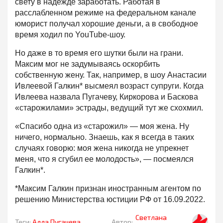
свету в надежде заработать. Работая в
расслабленном режиме на федеральном канале
юморист получал хорошие деньги, а в свободное
время ходил по YouTube-шоу.
Но даже в то время его шутки были на грани.
Максим мог не задумываясь оскорбить
собственную жену. Так, например, в шоу Анастасии
Ивлеевой Галкин* высмеял возраст супруги. Когда
Ивлеева назвала Пугачеву, Киркорова и Баскова
«старожилами» эстрады, ведущий тут же схохмил.
«Спасибо одна из «старожил» — моя жена. Ну
ничего, нормально. Знаешь, как я всегда в таких
случаях говорю: моя жена никогда не упрекнет
меня, что я сгубил ее молодость», — посмеялся
Галкин*.
*Максим Галкин признан иностранным агентом по
решению Министерства юстиции РФ от 16.09.2022.
Светлана
Теги:
Алла Пугачева
Автор: