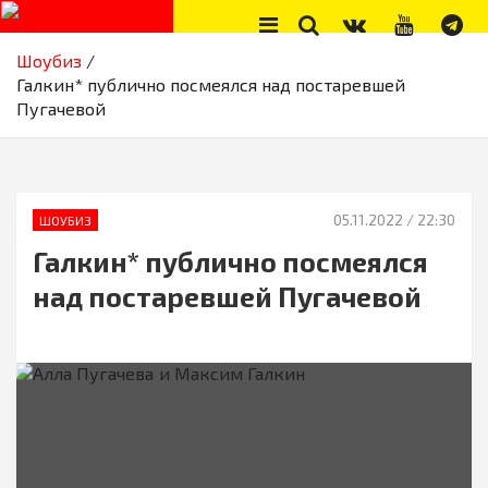
Skip
to
Секреты звёзд
Новости, истории звёзд шоу-бизнеса, эксклюзивные фото и
content
Шоубиз
видео из жизни звёзд
Галкин* публично посмеялся над постаревшей
Пугачевой
05.11.2022
/ 22:30
ШОУБИЗ
Галкин* публично посмеялся
над постаревшей Пугачевой