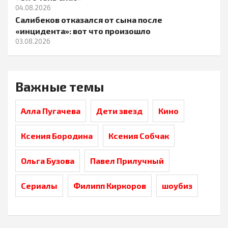
04.08.2026
Салибеков отказался от сына после
«инцидента»: вот что произошло
03.08.2026
Важные темы
Алла Пугачева
Дети звезд
Кино
Ксения Бородина
Ксения Собчак
Ольга Бузова
Павел Прилучный
Сериалы
Филипп Киркоров
шоубиз