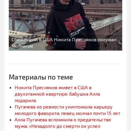
Сбежавший в США Никита Пресняков прервал
молчание
Материалы по теме
Никита Пресняков живет в США в
двухэтажной квартире: бабушка Алла
подарила
Пугачева из ревности уничтожила карьеру
молодого фаворита: певец молчал почти 15 лет
Алла Пугачева вспомнила о предательстве
мужа: «Незадолго до смерти он успел