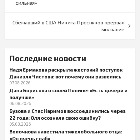
записям
сильная»
Сбежавший в США Никита Пресняков прервал
молчание
Последние новости
Надя Ермакова раскрыла жестокий поступок
Даниэля Чистова: вот почему они развелись
07.08.2026
Дана Борисова о своей Полине: «Есть дочери и
получше»
06.08.2026
Бузова и Стас Каримов воссоединились через
22 года: Оля осознала свою ошибку?
05.08.2026
Волочкова навестила тяжелобольного отца:
«Он очень слаб»