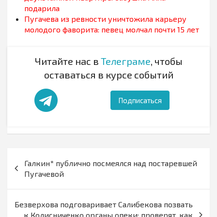
подарила
Пугачева из ревности уничтожила карьеру
молодого фаворита: певец молчал почти 15 лет
Читайте нас в
Телеграме
, чтобы
оставаться в курсе событий
Подписаться
Навигация
Галкин* публично посмеялся над постаревшей
по
Пугачевой
записям
Безверхова подговаривает Салибекова позвать
к Колисниченко органы опеки: проверят, как