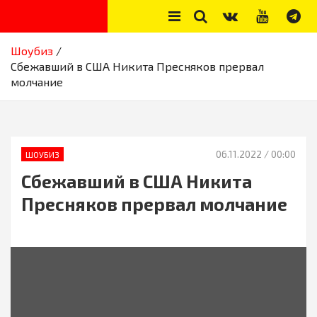
Skip
to
content
Секреты звёзд
Новости, истории звёзд шоу-бизнеса, эксклюзивные фото и
Шоубиз
видео из жизни звёзд
Сбежавший в США Никита Пресняков прервал
молчание
06.11.2022
/ 00:00
ШОУБИЗ
Сбежавший в США Никита
Пресняков прервал молчание